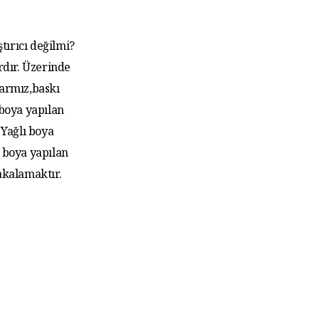
tırıcı değilmi?
rdır. Üzerinde
larmız,baskı
 boya yapılan
Yağlı boya
 boya yapılan
akalamaktır.