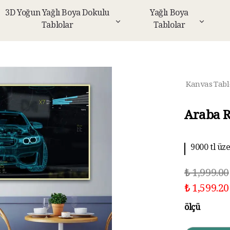
3D Yoğun Yağlı Boya Dokulu
Yağlı Boya
Tablolar
Tablolar
Kanvas Tabl
Araba R
9000 tl üz
₺ 1,999.00
₺ 1,599.20
ölçü