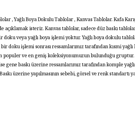
lolar , Yağlı Boya Dokulu Tablolar , Kanvas Tablolar. Kafa Karış
de açıklamak isteriz. Kanvas tablolar, sadece düz baskı tablola
r doku veya yağlı boya işlemi yoktur. Yağlı boya dokulu tablo
 bir doku işlemi sonrası ressamlarımız tarafından kısmi yağlı
 En populer ve en geniş koleksiyonumuzun bulunduğu gruptur. 
 ise gene baskı üzerine ressamlarımız tarafından komple yağlı
. Baskı üzerine yapılmasının sebebi, görsel ve renk standartı y