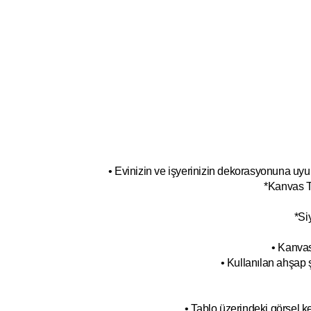
• Evinizin ve işyerinizin dekorasyonuna uyum
*Kanvas T
*Si
• Kanvas
• Kullanılan ahşap 
• Tablo üzerindeki görsel 