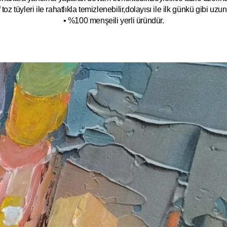
toz tüyleri ile rahatlıkla temizlenebilir,dolayısı ile ilk
g
ünkü gibi uzun y
• %100 menşeili yerli üründür.