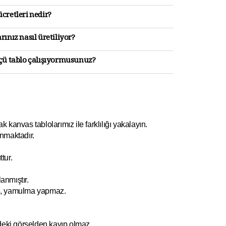
cretleri nedir?
rınız nasıl üretiliyor?
lçü tablo çalışıyormusunuz?
kanvas tablolarımız ile farklılığı yakalayın.
nmaktadır.
tur.
anmıştır.
e, yamulm
a yapmaz.
ndeki görselden kayıp olmaz.