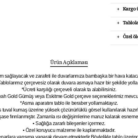
+
Kargo ü
+
Tablola
+
Özel ö
Ürün Açıklaması
 sağlayacak ve zarafeti ile duvarlarınıza bambaşka bir hava katacak 
ablolarımız çerçevesiz olarak duvara asmaya hazır bir şekilde yolla
*Ücreti karşılığı çerçeveli olarak ta alabilirsiniz.
yah Gold Gümüş veya Eskitme Gold çerçeve seçeneklerimiz mevcut
*Asma aparatını tablo ile beraber yollamaktayız.
 tuval kumaş üzerine yüksek çözünürlüklü görsel kullanılarak hazırl
şase fırınlanmıştır. Zamanla ısı değişimlerine maruz kalarak esnem
• Sağlığa zararlı bileşenler içermez.
• Özel koruyucu malzeme ile kaplanmak
tadır.
kenarlara yansıma yaparak devam etmektedir.Böyleli
kle tablo üzeri