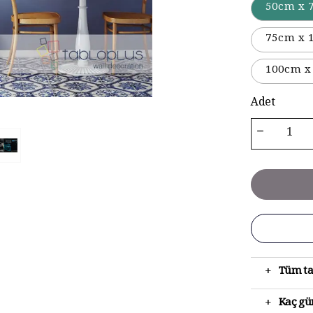
50cm x 
75cm x 
100cm x
Adet
+
Tüm ta
+
Kaç gün