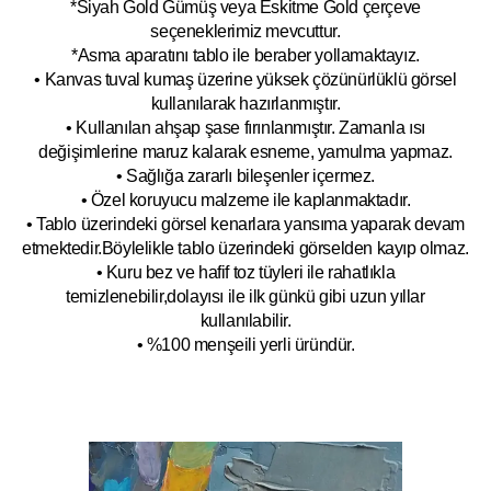
*Siyah Gold Gümüş veya Eskitme Gold çerçeve
seçeneklerimiz mevcuttur.
*Asma aparatını tablo ile beraber yollamaktayız.
• Kanvas tuval kumaş üzerine yüksek çözünürlüklü görsel
kullanılarak hazırlanmıştır.
• Kullanılan ahşap şase fırınlanmıştır. Zamanla ısı
değişimlerine maruz kalarak esneme, yamulm
a yapmaz.
• Sağlığa zararlı bileşenler içermez.
• Özel koruyucu malzeme ile kaplanmak
tadır.
• Tablo üzerindeki görsel kenarlara yansıma yaparak devam
etmektedir.Böyleli
kle tablo üzerindeki görselden kayıp olmaz.
• Kuru bez ve hafif toz tüyleri ile rahatlıkla
temizlenebilir,dolayısı ile ilk
g
ünkü gibi uzun yıllar
kullanılabilir.
• %100 menşeili yerli üründür.