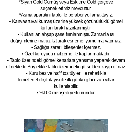
*Siyah Gold Gümüş veya Eskitme Gold çerçeve
seçeneklerimiz mevcuttur.
*Asma aparatını tablo ile beraber yollamaktayız.
• Kanvas tuval kumaş üzerine yüksek çözünürlüklü görsel
kullanılarak hazırlanmıştır.
• Kullanılan ahşap şase fırınlanmıştır. Zamanla ısı
değişimlerine maruz kalarak esneme, yamulm
a yapmaz.
• Sağlığa zararlı bileşenler içermez.
• Özel koruyucu malzeme ile kaplanmak
tadır.
• Tablo üzerindeki görsel kenarlara yansıma yaparak devam
etmektedir.Böyleli
kle tablo üzerindeki görselden kayıp olmaz.
• Kuru bez ve hafif toz tüyleri ile rahatlıkla
temizlenebilir,dolayısı ile ilk
g
ünkü gibi uzun yıllar
kullanılabilir.
• %100 menşeili yerli üründür.