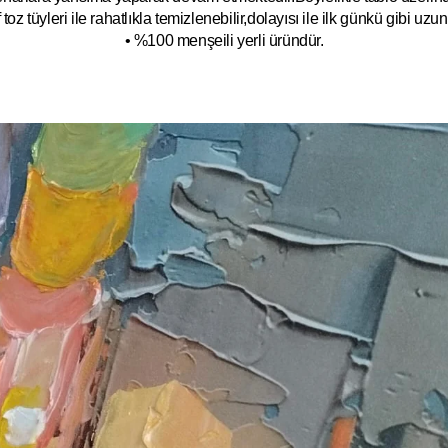
toz tüyleri ile rahatlıkla temizlenebilir,dolayısı ile ilk
g
ünkü gibi uzun y
• %100 menşeili yerli üründür.