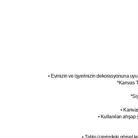
• Evinizin ve işyerinizin dekorasyonuna uyum
*Kanvas T
*Si
• Kanvas
• Kullanılan ahşap 
• Tablo üzerindeki görsel 