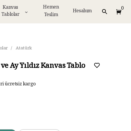
Hemen
Kanvas
0
Hesabım
Tablolar
Teslim
olar
/
Atatürk
 ve Ay Yıldız Kanvas Tablo
eri ücretsiz kargo
ar taksit imkanı