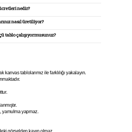
cretleri nedir?
rınız nasıl üretiliyor?
lçü tablo çalışıyormusunuz?
kanvas tablolarımız ile farklılığı yakalayın.
nmaktadır.
tur.
anmıştır.
e, yamulm
a yapmaz.
ndeki görselden kayıp olmaz.