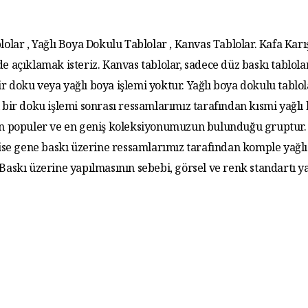
lolar , Yağlı Boya Dokulu Tablolar , Kanvas Tablolar. Kafa Karış
de açıklamak isteriz. Kanvas tablolar, sadece düz baskı tablola
r doku veya yağlı boya işlemi yoktur. Yağlı boya dokulu tablo
 bir doku işlemi sonrası ressamlarımız tarafından kısmi yağlı
 En populer ve en geniş koleksiyonumuzun bulunduğu gruptur. 
 ise gene baskı üzerine ressamlarımız tarafından komple yağlı
. Baskı üzerine yapılmasının sebebi, görsel ve renk standartı y