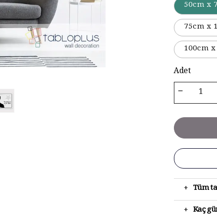
50cm x 
75cm x 
100cm x
Adet
+
Tüm ta
+
Kaç gün