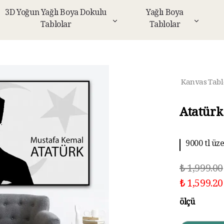
3D Yoğun Yağlı Boya Dokulu
Yağlı Boya
Tablolar
Tablolar
Kanvas Tabl
Atatürk
9000 tl üz
10 aya kad
₺ 1,999.00
₺ 1,599.20
ölçü