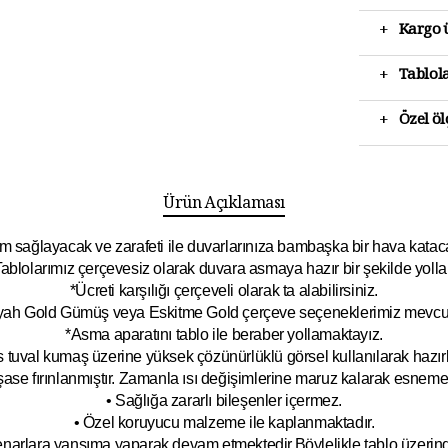
+
Kargo ü
+
Tablola
+
Özel ö
Ürün Açıklaması
 sağlayacak ve zarafeti ile duvarlarınıza bambaşka bir hava katacak 
ablolarımız çerçevesiz olarak duvara asmaya hazır bir şekilde yolla
*Ücreti karşılığı çerçeveli olarak ta alabilirsiniz.
yah Gold Gümüş veya Eskitme Gold çerçeve seçeneklerimiz mevcut
*Asma aparatını tablo ile beraber yollamaktayız.
 tuval kumaş üzerine yüksek çözünürlüklü görsel kullanılarak hazırl
şase fırınlanmıştır. Zamanla ısı değişimlerine maruz kalarak esnem
• Sağlığa zararlı bileşenler içermez.
• Özel koruyucu malzeme ile kaplanmak
tadır.
kenarlara yansıma yaparak devam etmektedir.Böyleli
kle tablo üzeri