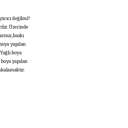
tırıcı değilmi?
rdır. Üzerinde
larmız,baskı
 boya yapılan
Yağlı boya
 boya yapılan
akalamaktır.