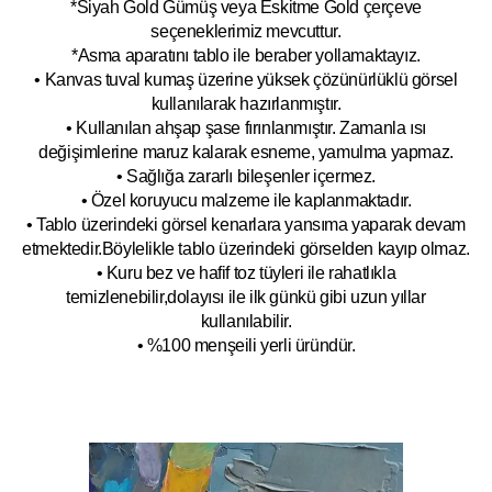
*Siyah Gold Gümüş veya Eskitme Gold çerçeve
seçeneklerimiz mevcuttur.
*Asma aparatını tablo ile beraber yollamaktayız.
• Kanvas tuval kumaş üzerine yüksek çözünürlüklü görsel
kullanılarak hazırlanmıştır.
• Kullanılan ahşap şase fırınlanmıştır. Zamanla ısı
değişimlerine maruz kalarak esneme, yamulm
a yapmaz.
• Sağlığa zararlı bileşenler içermez.
• Özel koruyucu malzeme ile kaplanmak
tadır.
• Tablo üzerindeki görsel kenarlara yansıma yaparak devam
etmektedir.Böyleli
kle tablo üzerindeki görselden kayıp olmaz.
• Kuru bez ve hafif toz tüyleri ile rahatlıkla
temizlenebilir,dolayısı ile ilk
g
ünkü gibi uzun yıllar
kullanılabilir.
• %100 menşeili yerli üründür.