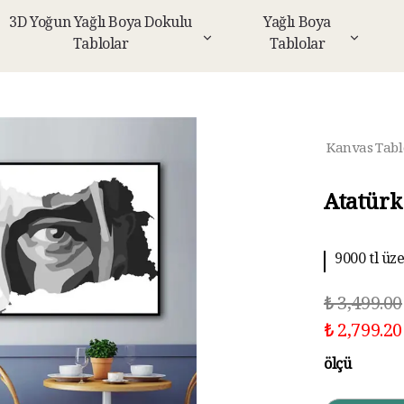
3D Yoğun Yağlı Boya Dokulu
Yağlı Boya
Tablolar
Tablolar
Kanvas Tabl
Atatürk
9000 tl üz
10 aya kad
₺ 3,499.00
₺ 2,799.20
ölçü