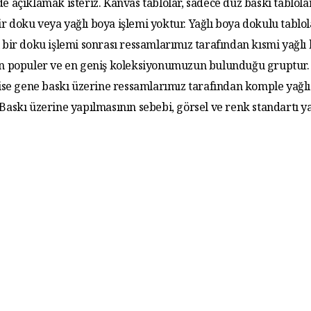
de açıklamak isteriz. Kanvas tablolar, sadece düz baskı tablola
r doku veya yağlı boya işlemi yoktur. Yağlı boya dokulu tablo
 bir doku işlemi sonrası ressamlarımız tarafından kısmi yağlı
 En populer ve en geniş koleksiyonumuzun bulunduğu gruptur. 
 ise gene baskı üzerine ressamlarımız tarafından komple yağlı
. Baskı üzerine yapılmasının sebebi, görsel ve renk standartı y