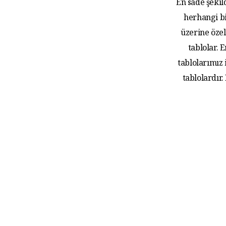
En sade şekil
herhangi bi
üzerine özel
tablolar.
tablolarımız
tablolardır