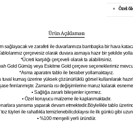
+
Özel ö
Ürün Açıklaması
 sağlayacak ve zarafeti ile duvarlarınıza bambaşka bir hava katacak 
ablolarımız çerçevesiz olarak duvara asmaya hazır bir şekilde yolla
*Ücreti karşılığı çerçeveli olarak ta alabilirsiniz.
yah Gold Gümüş veya Eskitme Gold çerçeve seçeneklerimiz mevcut
*Asma aparatını tablo ile beraber yollamaktayız.
 tuval kumaş üzerine yüksek çözünürlüklü görsel kullanılarak hazırl
şase fırınlanmıştır. Zamanla ısı değişimlerine maruz kalarak esnem
• Sağlığa zararlı bileşenler içermez.
• Özel koruyucu malzeme ile kaplanmak
tadır.
kenarlara yansıma yaparak devam etmektedir.Böyleli
kle tablo üzeri
toz tüyleri ile rahatlıkla temizlenebilir,dolayısı ile ilk
g
ünkü gibi uzun y
• %100 menşeili yerli üründür.