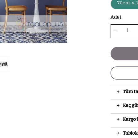
70cm x 
Adet
+
Tüm ta
+
Kaç gün
+
Kargo ü
+
Tablola