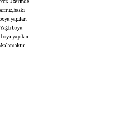
rdır. Üzerinde
larmız,baskı
 boya yapılan
Yağlı boya
 boya yapılan
akalamaktır.