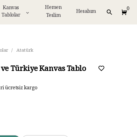
Hemen
Kanvas
0
Hesabım
Tablolar
Teslim
olar
/
Atatürk
 ve Türkiye Kanvas Tablo
eri ücretsiz kargo
ar taksit imkanı