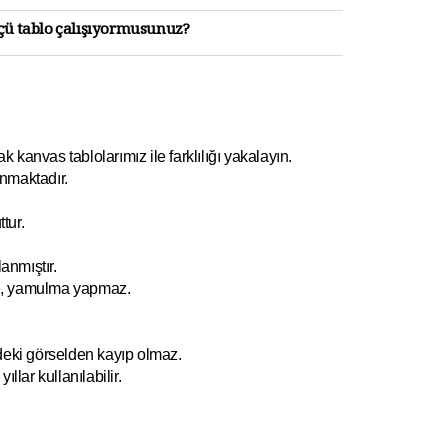
lçü tablo çalışıyormusunuz?
kanvas tablolarımız ile farklılığı yakalayın.
nmaktadır.
tur.
anmıştır.
e, yamulm
a yapmaz.
ndeki görselden kayıp olmaz.
ıllar kullanılabilir.