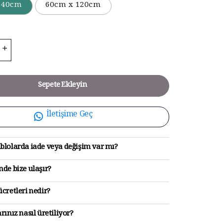
140cm
60cm x 120cm
Sepete Ekleyin
İletişime Geç
blolarda iade veya değişim var mı?
de bize ulaşır?
cretleri nedir?
rınız nasıl üretiliyor?