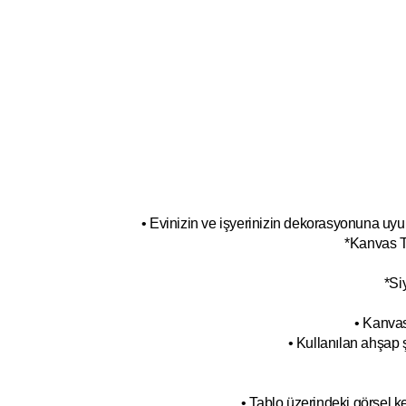
• Evinizin ve işyerinizin dekorasyonuna uyum
*Kanvas T
*Si
• Kanvas
• Kullanılan ahşap 
• Tablo üzerindeki görsel 