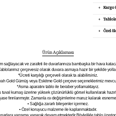
+
Kargo ü
+
Tablola
+
Özel ö
Ürün Açıklaması
 sağlayacak ve zarafeti ile duvarlarınıza bambaşka bir hava katacak 
ablolarımız çerçevesiz olarak duvara asmaya hazır bir şekilde yolla
*Ücreti karşılığı çerçeveli olarak ta alabilirsiniz.
yah Gold Gümüş veya Eskitme Gold çerçeve seçeneklerimiz mevcut
*Asma aparatını tablo ile beraber yollamaktayız.
 tuval kumaş üzerine yüksek çözünürlüklü görsel kullanılarak hazırl
şase fırınlanmıştır. Zamanla ısı değişimlerine maruz kalarak esnem
• Sağlığa zararlı bileşenler içermez.
• Özel koruyucu malzeme ile kaplanmak
tadır.
kenarlara yansıma yaparak devam etmektedir.Böyleli
kle tablo üzeri