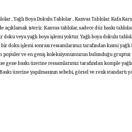
lolar , Yağlı Boya Dokulu Tablolar , Kanvas Tablolar. Kafa Karış
de açıklamak isteriz. Kanvas tablolar, sadece düz baskı tablola
r doku veya yağlı boya işlemi yoktur. Yağlı boya dokulu tablo
 bir doku işlemi sonrası ressamlarımız tarafından kısmi yağlı
 En populer ve en geniş koleksiyonumuzun bulunduğu gruptur. 
 ise gene baskı üzerine ressamlarımız tarafından komple yağlı
. Baskı üzerine yapılmasının sebebi, görsel ve renk standartı y