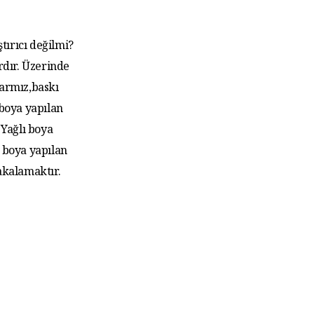
tırıcı değilmi?
rdır. Üzerinde
larmız,baskı
 boya yapılan
Yağlı boya
 boya yapılan
akalamaktır.