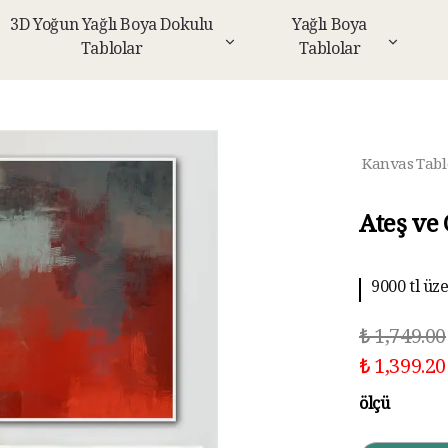
3D Yoğun Yağlı Boya Dokulu
Yağlı Boya
Tablolar
Tablolar
Kanvas Tabl
Ateş ve
9000 tl üz
10 aya kad
₺ 1,749.00
₺ 1,399.20
ölçü