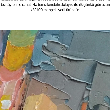
toz tüyleri ile rahatlıkla temizlenebilir,dolayısı ile ilk
g
ünkü gibi uzun y
• %100 menşeili yerli üründür.