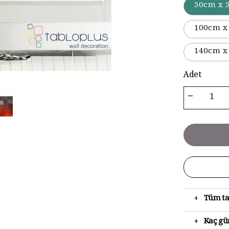
50cm x 
100cm x
140cm x
Adet
+
Tüm ta
+
Kaç gün