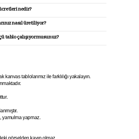
cretleri nedir?
rınız nasıl üretiliyor?
lçü tablo çalışıyormusunuz?
kanvas tablolarımız ile farklılığı yakalayın.
nmaktadır.
tur.
anmıştır.
e, yamulm
a yapmaz.
ndeki görselden kayıp olmaz.