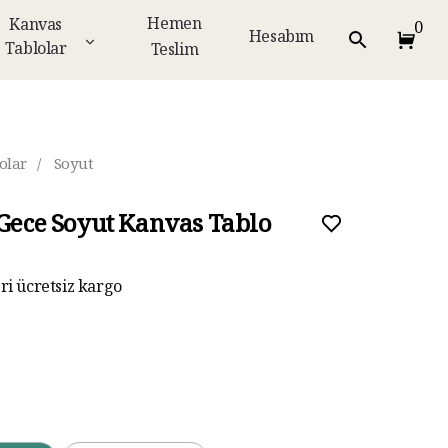
Hemen
Kanvas
0
Hesabım
Tablolar
Teslim
olar
/
Soyut
 Gece Soyut Kanvas Tablo
eri ücretsiz kargo
ar taksit imkanı