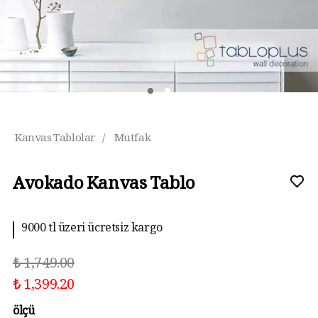
Kanvas Tablolar
/
Mutfak
Avokado Kanvas Tablo
9000 tl üzeri ücretsiz kargo
₺ 1,749.00
₺ 1,399.20
ölçü