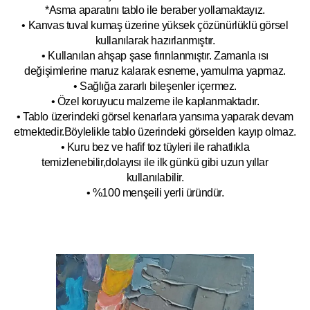
*Asma aparatını tablo ile beraber yollamaktayız.
• Kanvas tuval kumaş üzerine yüksek çözünürlüklü görsel
kullanılarak hazırlanmıştır.
• Kullanılan ahşap şase fırınlanmıştır. Zamanla ısı
değişimlerine maruz kalarak esneme, yamulm
a yapmaz.
• Sağlığa zararlı bileşenler içermez.
• Özel koruyucu malzeme ile kaplanmak
tadır.
• Tablo üzerindeki görsel kenarlara yansıma yaparak devam
etmektedir.Böyleli
kle tablo üzerindeki görselden kayıp olmaz.
• Kuru bez ve hafif toz tüyleri ile rahatlıkla
temizlenebilir,dolayısı ile ilk
g
ünkü gibi uzun yıllar
kullanılabilir.
• %100 menşeili yerli üründür.