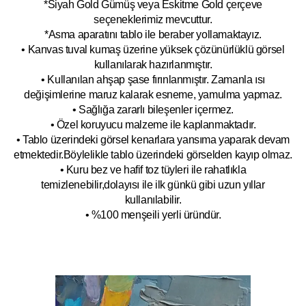
*Siyah Gold Gümüş veya Eskitme Gold çerçeve
seçeneklerimiz mevcuttur.
*Asma aparatını tablo ile beraber yollamaktayız.
• Kanvas tuval kumaş üzerine yüksek çözünürlüklü görsel
kullanılarak hazırlanmıştır.
• Kullanılan ahşap şase fırınlanmıştır. Zamanla ısı
değişimlerine maruz kalarak esneme, yamulm
a yapmaz.
• Sağlığa zararlı bileşenler içermez.
• Özel koruyucu malzeme ile kaplanmak
tadır.
• Tablo üzerindeki görsel kenarlara yansıma yaparak devam
etmektedir.Böyleli
kle tablo üzerindeki görselden kayıp olmaz.
• Kuru bez ve hafif toz tüyleri ile rahatlıkla
temizlenebilir,dolayısı ile ilk
g
ünkü gibi uzun yıllar
kullanılabilir.
• %100 menşeili yerli üründür.