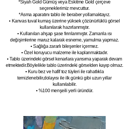
*Siyah Gold Gümüş veya Eskitme Gold çerçeve
seçeneklerimiz mevcuttur.
*Asma aparatını tablo ile beraber yollamaktayız.
• Kanvas tuval kumaş üzerine yüksek çözünürlüklü görsel
kullanılarak hazırlanmıştır.
• Kullanılan ahşap şase fırınlanmıştır. Zamanla ısı
değişimlerine maruz kalarak esneme, yamulm
a yapmaz.
• Sağlığa zararlı bileşenler içermez.
• Özel koruyucu malzeme ile kaplanmak
tadır.
• Tablo üzerindeki görsel kenarlara yansıma yaparak devam
etmektedir.Böyleli
kle tablo üzerindeki görselden kayıp olmaz.
• Kuru bez ve hafif toz tüyleri ile rahatlıkla
temizlenebilir,dolayısı ile ilk
g
ünkü gibi uzun yıllar
kullanılabilir.
• %100 menşeili yerli üründür.