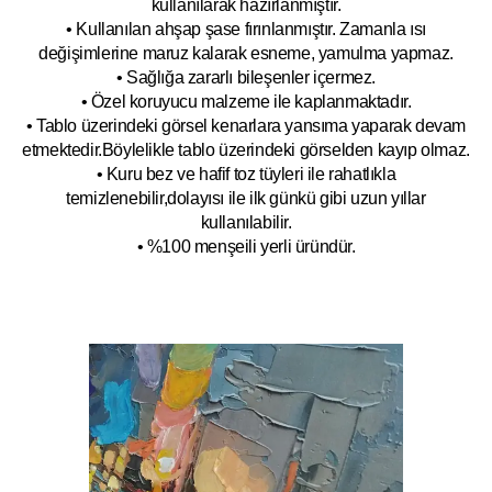
kullanılarak hazırlanmıştır.
• Kullanılan ahşap şase fırınlanmıştır. Zamanla ısı
değişimlerine maruz kalarak esneme, yamulm
a yapmaz.
• Sağlığa zararlı bileşenler içermez.
• Özel koruyucu malzeme ile kaplanmak
tadır.
• Tablo üzerindeki görsel kenarlara yansıma yaparak devam
etmektedir.Böyleli
kle tablo üzerindeki görselden kayıp olmaz.
• Kuru bez ve hafif toz tüyleri ile rahatlıkla
temizlenebilir,dolayısı ile ilk
g
ünkü gibi uzun yıllar
kullanılabilir.
• %100 menşeili yerli üründür.