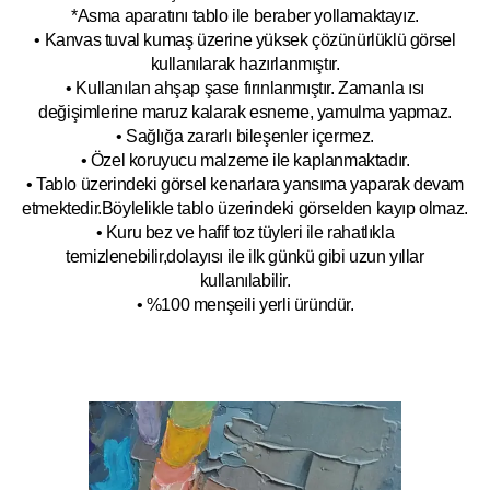
*Asma aparatını tablo ile beraber yollamaktayız.
• Kanvas tuval kumaş üzerine yüksek çözünürlüklü görsel
kullanılarak hazırlanmıştır.
• Kullanılan ahşap şase fırınlanmıştır. Zamanla ısı
değişimlerine maruz kalarak esneme, yamulm
a yapmaz.
• Sağlığa zararlı bileşenler içermez.
• Özel koruyucu malzeme ile kaplanmak
tadır.
• Tablo üzerindeki görsel kenarlara yansıma yaparak devam
etmektedir.Böyleli
kle tablo üzerindeki görselden kayıp olmaz.
• Kuru bez ve hafif toz tüyleri ile rahatlıkla
temizlenebilir,dolayısı ile ilk
g
ünkü gibi uzun yıllar
kullanılabilir.
• %100 menşeili yerli üründür.