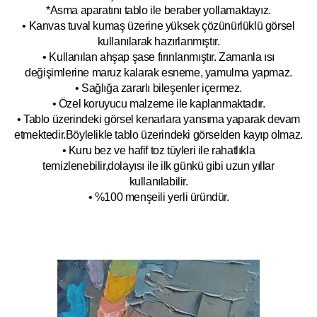
*Asma aparatını tablo ile beraber yollamaktayız.
• Kanvas tuval kumaş üzerine yüksek çözünürlüklü görsel
kullanılarak hazırlanmıştır.
• Kullanılan ahşap şase fırınlanmıştır. Zamanla ısı
değişimlerine maruz kalarak esneme, yamulm
a yapmaz.
• Sağlığa zararlı bileşenler içermez.
• Özel koruyucu malzeme ile kaplanmak
tadır.
• Tablo üzerindeki görsel kenarlara yansıma yaparak devam
etmektedir.Böyleli
kle tablo üzerindeki görselden kayıp olmaz.
• Kuru bez ve hafif toz tüyleri ile rahatlıkla
temizlenebilir,dolayısı ile ilk
g
ünkü gibi uzun yıllar
kullanılabilir.
• %100 menşeili yerli üründür.