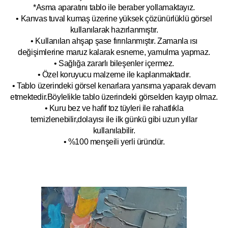
*Asma aparatını tablo ile beraber yollamaktayız.
• Kanvas tuval kumaş üzerine yüksek çözünürlüklü görsel
kullanılarak hazırlanmıştır.
• Kullanılan ahşap şase fırınlanmıştır. Zamanla ısı
değişimlerine maruz kalarak esneme, yamulm
a yapmaz.
• Sağlığa zararlı bileşenler içermez.
• Özel koruyucu malzeme ile kaplanmak
tadır.
• Tablo üzerindeki görsel kenarlara yansıma yaparak devam
etmektedir.Böyleli
kle tablo üzerindeki görselden kayıp olmaz.
• Kuru bez ve hafif toz tüyleri ile rahatlıkla
temizlenebilir,dolayısı ile ilk
g
ünkü gibi uzun yıllar
kullanılabilir.
• %100 menşeili yerli üründür.