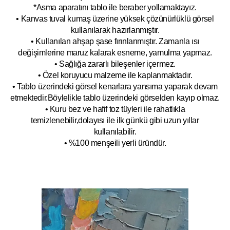
*Asma aparatını tablo ile beraber yollamaktayız.
• Kanvas tuval kumaş üzerine yüksek çözünürlüklü görsel
kullanılarak hazırlanmıştır.
• Kullanılan ahşap şase fırınlanmıştır. Zamanla ısı
değişimlerine maruz kalarak esneme, yamulm
a yapmaz.
• Sağlığa zararlı bileşenler içermez.
• Özel koruyucu malzeme ile kaplanmak
tadır.
• Tablo üzerindeki görsel kenarlara yansıma yaparak devam
etmektedir.Böyleli
kle tablo üzerindeki görselden kayıp olmaz.
• Kuru bez ve hafif toz tüyleri ile rahatlıkla
temizlenebilir,dolayısı ile ilk
g
ünkü gibi uzun yıllar
kullanılabilir.
• %100 menşeili yerli üründür.