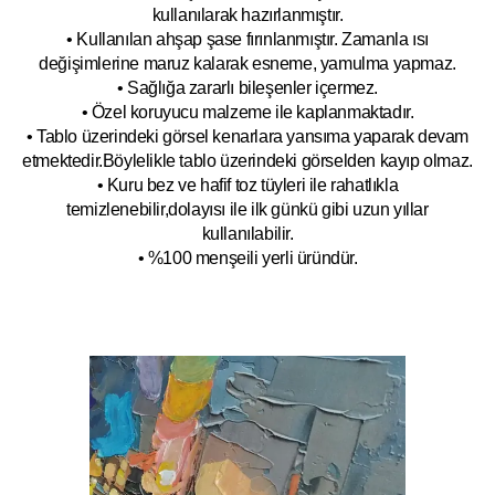
kullanılarak hazırlanmıştır.
• Kullanılan ahşap şase fırınlanmıştır. Zamanla ısı
değişimlerine maruz kalarak esneme, yamulm
a yapmaz.
• Sağlığa zararlı bileşenler içermez.
• Özel koruyucu malzeme ile kaplanmak
tadır.
• Tablo üzerindeki görsel kenarlara yansıma yaparak devam
etmektedir.Böyleli
kle tablo üzerindeki görselden kayıp olmaz.
• Kuru bez ve hafif toz tüyleri ile rahatlıkla
temizlenebilir,dolayısı ile ilk
g
ünkü gibi uzun yıllar
kullanılabilir.
• %100 menşeili yerli üründür.