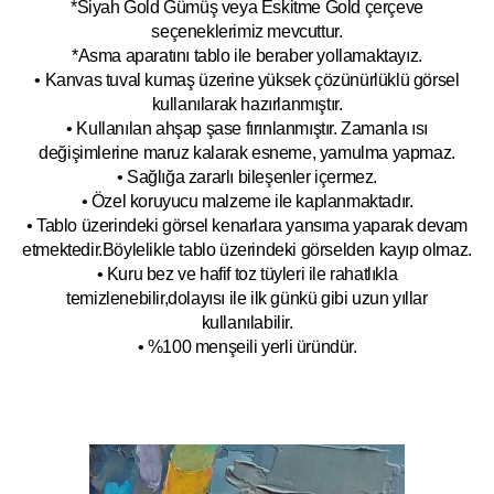
*Siyah Gold Gümüş veya Eskitme Gold çerçeve
seçeneklerimiz mevcuttur.
*Asma aparatını tablo ile beraber yollamaktayız.
• Kanvas tuval kumaş üzerine yüksek çözünürlüklü görsel
kullanılarak hazırlanmıştır.
• Kullanılan ahşap şase fırınlanmıştır. Zamanla ısı
değişimlerine maruz kalarak esneme, yamulm
a yapmaz.
• Sağlığa zararlı bileşenler içermez.
• Özel koruyucu malzeme ile kaplanmak
tadır.
• Tablo üzerindeki görsel kenarlara yansıma yaparak devam
etmektedir.Böyleli
kle tablo üzerindeki görselden kayıp olmaz.
• Kuru bez ve hafif toz tüyleri ile rahatlıkla
temizlenebilir,dolayısı ile ilk
g
ünkü gibi uzun yıllar
kullanılabilir.
• %100 menşeili yerli üründür.