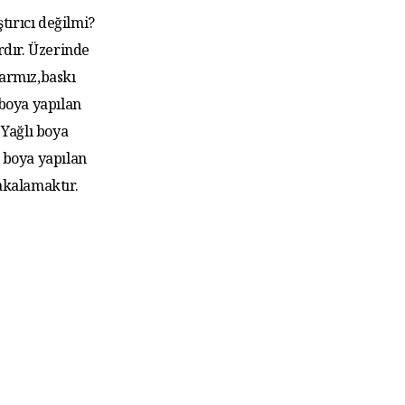
tırıcı değilmi?
rdır. Üzerinde
larmız,baskı
 boya yapılan
Yağlı boya
 boya yapılan
akalamaktır.