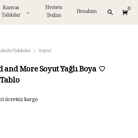
Hemen
Kanvas
0
Hesabım
Tablolar
Teslim
okulu Tablolar
/
Soyut
d and More Soyut Yağlı Boya
Tablo
eri ücretsiz kargo