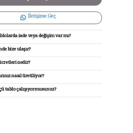
İletişime Geç
blolarda iade veya değişim var mı?
de bize ulaşır?
cretleri nedir?
rınız nasıl üretiliyor?
lçü tablo çalışıyormusunuz?