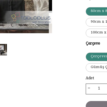
80cm x 
90cm x 
100cm x
Çerçeve
Çerçeve
Gümüş Ç
Adet