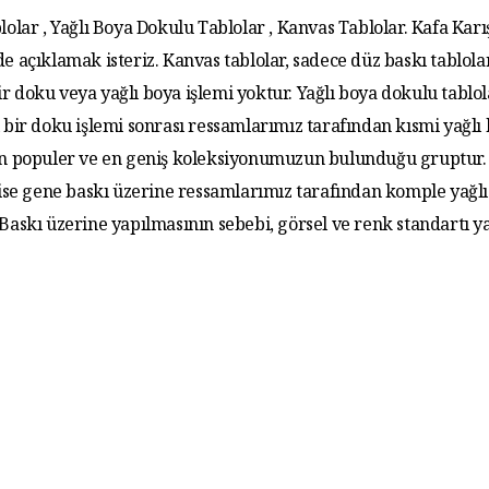
lolar , Yağlı Boya Dokulu Tablolar , Kanvas Tablolar. Kafa Karış
de açıklamak isteriz. Kanvas tablolar, sadece düz baskı tablola
r doku veya yağlı boya işlemi yoktur. Yağlı boya dokulu tablo
 bir doku işlemi sonrası ressamlarımız tarafından kısmi yağlı
 En populer ve en geniş koleksiyonumuzun bulunduğu gruptur. 
 ise gene baskı üzerine ressamlarımız tarafından komple yağlı
. Baskı üzerine yapılmasının sebebi, görsel ve renk standartı y