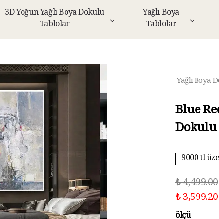
3D Yoğun Yağlı Boya Dokulu
Yağlı Boya
Tablolar
Tablolar
Yağlı Boya D
Blue Re
Dokulu 
9000 tl üz
₺ 4,499.00
₺ 3,599.20
ölçü