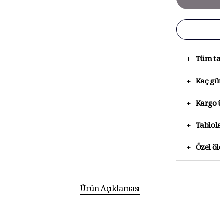
+
Tüm ta
+
Kaç gün
+
Kargo ü
+
Tablola
+
Özel ö
Ürün Açıklaması