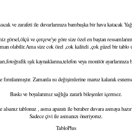
cak ve zarafeti ile duvarlarınıza bambaşka bir hava katacak Yağlı
z görsel,ölçü ve çerçeve'ye göre size özel en baştan ressamlarımı
aman olabilir.Ama size cok özel ,cok kaliteli ,çok güzel bir tablo
rı,fotoğrafik ışık kaynaklarına,telefon veya monitör ayarlarınıza b
se fırınlanmıştır. Zamanla ısı değişimlerine maruz kalarak esn
Baskı ve boyalarımız sağlığa zararlı bileşenler içermez.
e alsanız tablonuz , asma aparatı ile beraber duvara asmaya hazır
Sadece çivi ile asmanızı öneriyoruz.
TabloPlus