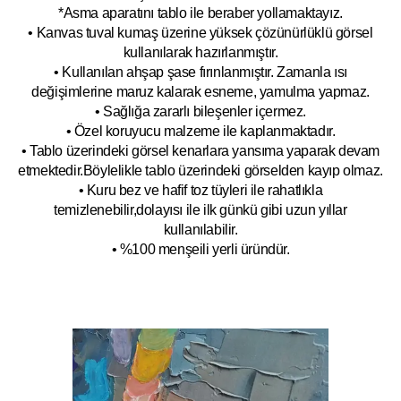
*Asma aparatını tablo ile beraber yollamaktayız.
• Kanvas tuval kumaş üzerine yüksek çözünürlüklü görsel
kullanılarak hazırlanmıştır.
• Kullanılan ahşap şase fırınlanmıştır. Zamanla ısı
değişimlerine maruz kalarak esneme, yamulm
a yapmaz.
• Sağlığa zararlı bileşenler içermez.
• Özel koruyucu malzeme ile kaplanmak
tadır.
• Tablo üzerindeki görsel kenarlara yansıma yaparak devam
etmektedir.Böyleli
kle tablo üzerindeki görselden kayıp olmaz.
• Kuru bez ve hafif toz tüyleri ile rahatlıkla
temizlenebilir,dolayısı ile ilk
g
ünkü gibi uzun yıllar
kullanılabilir.
• %100 menşeili yerli üründür.