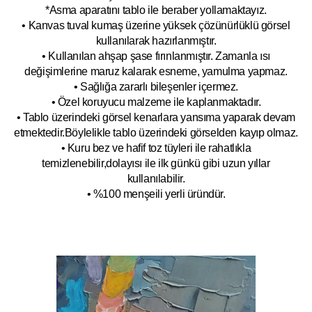
*Asma aparatını tablo ile beraber yollamaktayız.
• Kanvas tuval kumaş üzerine yüksek çözünürlüklü görsel
kullanılarak hazırlanmıştır.
• Kullanılan ahşap şase fırınlanmıştır. Zamanla ısı
değişimlerine maruz kalarak esneme, yamulm
a yapmaz.
• Sağlığa zararlı bileşenler içermez.
• Özel koruyucu malzeme ile kaplanmak
tadır.
• Tablo üzerindeki görsel kenarlara yansıma yaparak devam
etmektedir.Böyleli
kle tablo üzerindeki görselden kayıp olmaz.
• Kuru bez ve hafif toz tüyleri ile rahatlıkla
temizlenebilir,dolayısı ile ilk
g
ünkü gibi uzun yıllar
kullanılabilir.
• %100 menşeili yerli üründür.