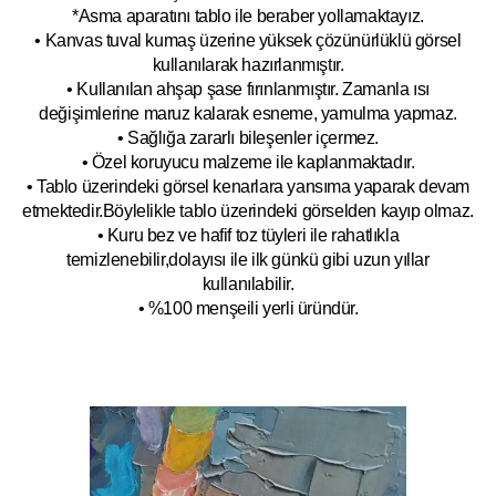
*Asma aparatını tablo ile beraber yollamaktayız.
• Kanvas tuval kumaş üzerine yüksek çözünürlüklü görsel
kullanılarak hazırlanmıştır.
• Kullanılan ahşap şase fırınlanmıştır. Zamanla ısı
değişimlerine maruz kalarak esneme, yamulm
a yapmaz.
• Sağlığa zararlı bileşenler içermez.
• Özel koruyucu malzeme ile kaplanmak
tadır.
• Tablo üzerindeki görsel kenarlara yansıma yaparak devam
etmektedir.Böyleli
kle tablo üzerindeki görselden kayıp olmaz.
• Kuru bez ve hafif toz tüyleri ile rahatlıkla
temizlenebilir,dolayısı ile ilk
g
ünkü gibi uzun yıllar
kullanılabilir.
• %100 menşeili yerli üründür.