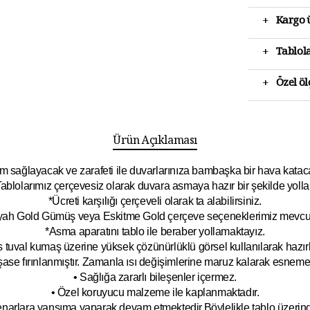
+
Kargo ü
+
Tablola
+
Özel ö
Ürün Açıklaması
 sağlayacak ve zarafeti ile duvarlarınıza bambaşka bir hava katacak 
ablolarımız çerçevesiz olarak duvara asmaya hazır bir şekilde yolla
*Ücreti karşılığı çerçeveli olarak ta alabilirsiniz.
yah Gold Gümüş veya Eskitme Gold çerçeve seçeneklerimiz mevcut
*Asma aparatını tablo ile beraber yollamaktayız.
 tuval kumaş üzerine yüksek çözünürlüklü görsel kullanılarak hazırl
şase fırınlanmıştır. Zamanla ısı değişimlerine maruz kalarak esnem
• Sağlığa zararlı bileşenler içermez.
• Özel koruyucu malzeme ile kaplanmak
tadır.
kenarlara yansıma yaparak devam etmektedir.Böyleli
kle tablo üzeri