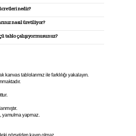
cretleri nedir?
rınız nasıl üretiliyor?
lçü tablo çalışıyormusunuz?
kanvas tablolarımız ile farklılığı yakalayın.
nmaktadır.
tur.
anmıştır.
e, yamulm
a yapmaz.
ndeki görselden kayıp olmaz.