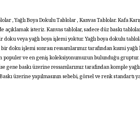
lolar , Yağlı Boya Dokulu Tablolar , Kanvas Tablolar. Kafa Karış
de açıklamak isteriz. Kanvas tablolar, sadece düz baskı tablola
r doku veya yağlı boya işlemi yoktur. Yağlı boya dokulu tablo
 bir doku işlemi sonrası ressamlarımız tarafından kısmi yağlı
 En populer ve en geniş koleksiyonumuzun bulunduğu gruptur. 
 ise gene baskı üzerine ressamlarımız tarafından komple yağlı
. Baskı üzerine yapılmasının sebebi, görsel ve renk standartı y