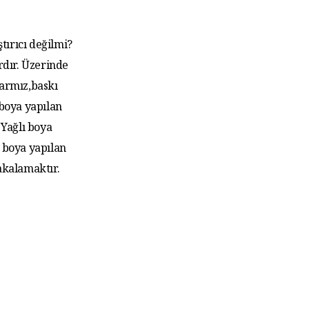
tırıcı değilmi?
rdır. Üzerinde
larmız,baskı
 boya yapılan
Yağlı boya
 boya yapılan
akalamaktır.