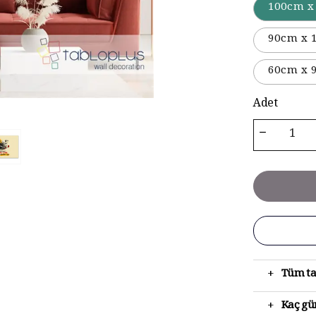
100cm x
90cm x 
60cm x 
Adet
+
Tüm ta
+
Kaç gün