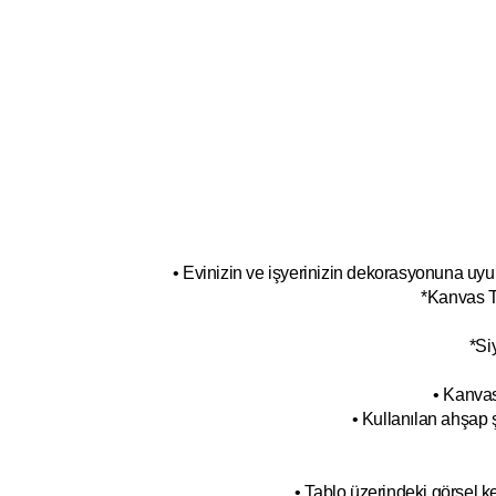
• Evinizin ve işyerinizin dekorasyonuna uyum
*Kanvas T
*Si
• Kanvas
• Kullanılan ahşap 
• Tablo üzerindeki görsel 