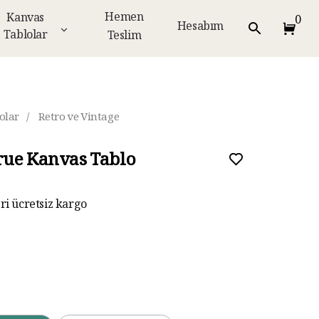
Hemen
Kanvas
0
Hesabım
Tablolar
Teslim
olar
/
Retro ve Vintage
ue Kanvas Tablo
eri ücretsiz kargo
ar taksit imkanı