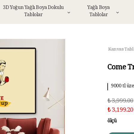
3D Yoğun Yağlı Boya Dokulu
Yağlı Boya
Tablolar
Tablolar
Kanvas Tabl
Come Tr
9000 tl üz
10 aya kad
₺ 3,999.00
₺ 3,199.20
ölçü