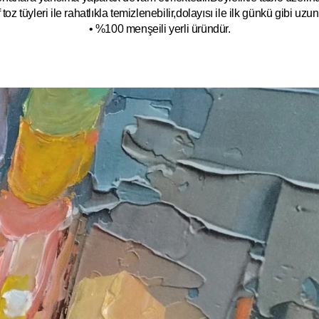
toz tüyleri ile rahatlıkla temizlenebilir,dolayısı ile ilk
g
ünkü gibi uzun y
• %100 menşeili yerli üründür.