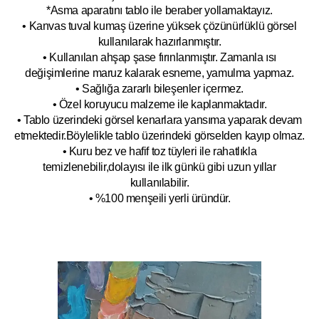
*Asma aparatını tablo ile beraber yollamaktayız.
• Kanvas tuval kumaş üzerine yüksek çözünürlüklü görsel
kullanılarak hazırlanmıştır.
• Kullanılan ahşap şase fırınlanmıştır. Zamanla ısı
değişimlerine maruz kalarak esneme, yamulm
a yapmaz.
• Sağlığa zararlı bileşenler içermez.
• Özel koruyucu malzeme ile kaplanmak
tadır.
• Tablo üzerindeki görsel kenarlara yansıma yaparak devam
etmektedir.Böyleli
kle tablo üzerindeki görselden kayıp olmaz.
• Kuru bez ve hafif toz tüyleri ile rahatlıkla
temizlenebilir,dolayısı ile ilk
g
ünkü gibi uzun yıllar
kullanılabilir.
• %100 menşeili yerli üründür.