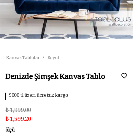
Kanvas Tablolar
/
Soyut
Denizde Şimşek Kanvas Tablo
9000 tl üzeri ücretsiz kargo
₺ 1,999.00
₺ 1,599.20
ölçü