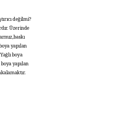
tırıcı değilmi?
rdır. Üzerinde
larmız,baskı
 boya yapılan
Yağlı boya
 boya yapılan
akalamaktır.