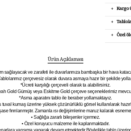
+
Kargo ü
+
Tablola
+
Özel ö
Ürün Açıklaması
 sağlayacak ve zarafeti ile duvarlarınıza bambaşka bir hava katacak 
ablolarımız çerçevesiz olarak duvara asmaya hazır bir şekilde yolla
*Ücreti karşılığı çerçeveli olarak ta alabilirsiniz.
yah Gold Gümüş veya Eskitme Gold çerçeve seçeneklerimiz mevcut
*Asma aparatını tablo ile beraber yollamaktayız.
 tuval kumaş üzerine yüksek çözünürlüklü görsel kullanılarak hazırl
şase fırınlanmıştır. Zamanla ısı değişimlerine maruz kalarak esnem
• Sağlığa zararlı bileşenler içermez.
• Özel koruyucu malzeme ile kaplanmak
tadır.
kenarlara yansıma yaparak devam etmektedir.Böyleli
kle tablo üzeri