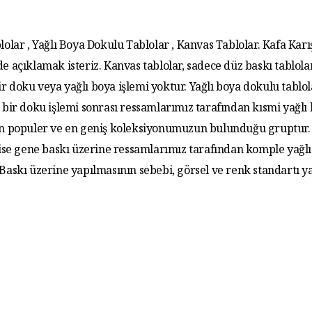
lolar , Yağlı Boya Dokulu Tablolar , Kanvas Tablolar. Kafa Karış
de açıklamak isteriz. Kanvas tablolar, sadece düz baskı tablola
r doku veya yağlı boya işlemi yoktur. Yağlı boya dokulu tablo
 bir doku işlemi sonrası ressamlarımız tarafından kısmi yağlı
 En populer ve en geniş koleksiyonumuzun bulunduğu gruptur. 
 ise gene baskı üzerine ressamlarımız tarafından komple yağlı
. Baskı üzerine yapılmasının sebebi, görsel ve renk standartı y