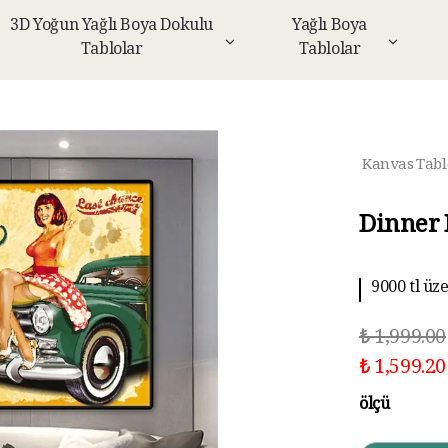
3D Yoğun Yağlı Boya Dokulu
Yağlı Boya
Tablolar
Tablolar
Kanvas Tabl
Dinner 
9000 tl üz
10 aya kad
₺ 1,999.00
₺ 1,599.20
ölçü