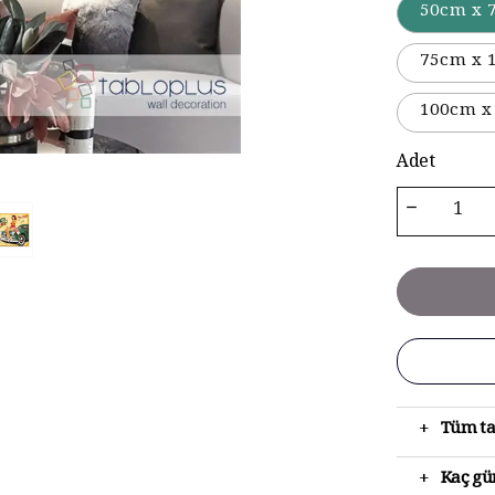
50cm x 
75cm x 
100cm x
Adet
+
Tüm ta
+
Kaç gün