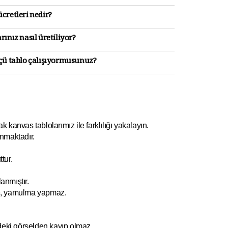
cretleri nedir?
rınız nasıl üretiliyor?
lçü tablo çalışıyormusunuz?
kanvas tablolarımız ile farklılığı yakalayın.
nmaktadır.
tur.
anmıştır.
e, yamulm
a yapmaz.
ndeki görselden kayıp olmaz.