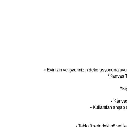
• Evinizin ve işyerinizin dekorasyonuna uyum
*Kanvas T
*Si
• Kanvas
• Kullanılan ahşap 
• Tablo üzerindeki görsel 