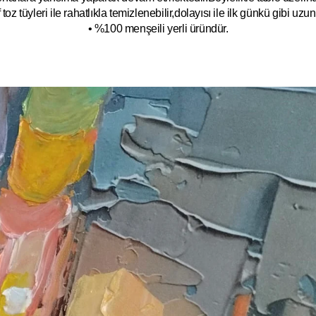
toz tüyleri ile rahatlıkla temizlenebilir,dolayısı ile ilk
g
ünkü gibi uzun y
• %100 menşeili yerli üründür.