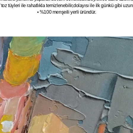
toz tüyleri ile rahatlıkla temizlenebilir,dolayısı ile ilk
g
ünkü gibi uzun y
• %100 menşeili yerli üründür.