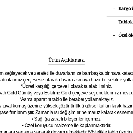
+
Kargo ü
+
Tablola
+
Özel ö
Ürün Açıklaması
 sağlayacak ve zarafeti ile duvarlarınıza bambaşka bir hava katacak 
ablolarımız çerçevesiz olarak duvara asmaya hazır bir şekilde yolla
*Ücreti karşılığı çerçeveli olarak ta alabilirsiniz.
yah Gold Gümüş veya Eskitme Gold çerçeve seçeneklerimiz mevcut
*Asma aparatını tablo ile beraber yollamaktayız.
 tuval kumaş üzerine yüksek çözünürlüklü görsel kullanılarak hazırl
şase fırınlanmıştır. Zamanla ısı değişimlerine maruz kalarak esnem
• Sağlığa zararlı bileşenler içermez.
• Özel koruyucu malzeme ile kaplanmak
tadır.
kenarlara yansıma yaparak devam etmektedir.Böyleli
kle tablo üzeri