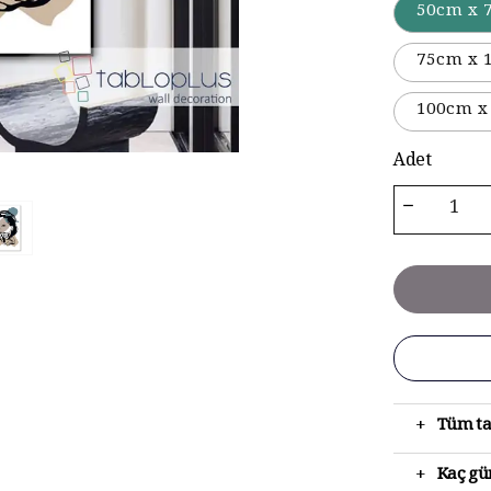
50cm x 
75cm x 
100cm x
Adet
+
Tüm ta
+
Kaç gün