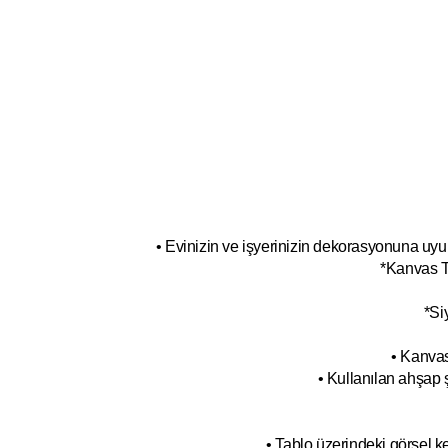
• Evinizin ve işyerinizin dekorasyonuna uyum
*Kanvas T
*Si
• Kanvas
• Kullanılan ahşap 
• Tablo üzerindeki görsel 