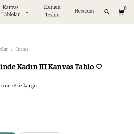
Hemen
Kanvas
0
Hesabım
Tablolar
Teslim
olar
/
İnsan
ünde Kadın III Kanvas Tablo
eri ücretsiz kargo