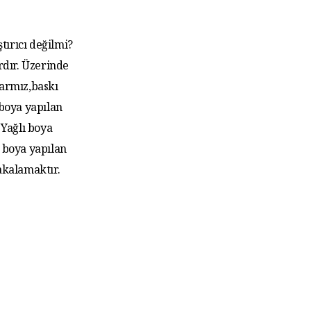
tırıcı değilmi?
rdır. Üzerinde
larmız,baskı
 boya yapılan
Yağlı boya
 boya yapılan
akalamaktır.