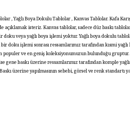
lolar , Yağlı Boya Dokulu Tablolar , Kanvas Tablolar. Kafa Karış
de açıklamak isteriz. Kanvas tablolar, sadece düz baskı tablola
r doku veya yağlı boya işlemi yoktur. Yağlı boya dokulu tablo
 bir doku işlemi sonrası ressamlarımız tarafından kısmi yağlı
 En populer ve en geniş koleksiyonumuzun bulunduğu gruptur. 
 ise gene baskı üzerine ressamlarımız tarafından komple yağlı
. Baskı üzerine yapılmasının sebebi, görsel ve renk standartı y