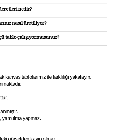
cretleri nedir?
rınız nasıl üretiliyor?
lçü tablo çalışıyormusunuz?
kanvas tablolarımız ile farklılığı yakalayın.
nmaktadır.
tur.
anmıştır.
e, yamulm
a yapmaz.
ndeki görselden kayıp olmaz.