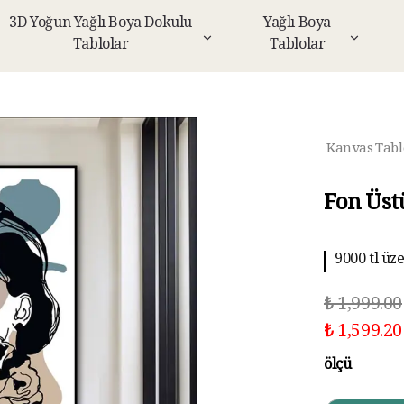
3D Yoğun Yağlı Boya Dokulu
Yağlı Boya
Tablolar
Tablolar
Kanvas Tabl
Fon Üst
9000 tl üz
₺ 1,999.00
₺ 1,599.20
ölçü