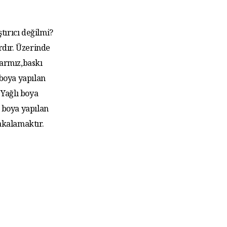
tırıcı değilmi?
rdır. Üzerinde
larmız,baskı
 boya yapılan
Yağlı boya
 boya yapılan
akalamaktır.