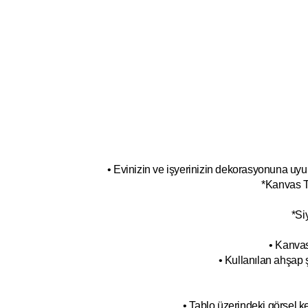
• Evinizin ve işyerinizin dekorasyonuna uyum
*Kanvas T
*Si
• Kanvas
• Kullanılan ahşap 
• Tablo üzerindeki görsel 