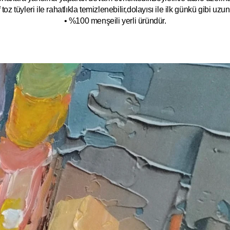
toz tüyleri ile rahatlıkla temizlenebilir,dolayısı ile ilk
g
ünkü gibi uzun y
• %100 menşeili yerli üründür.