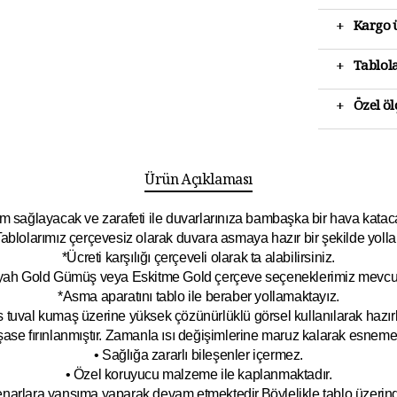
+
Kargo ü
+
Tablola
+
Özel ö
Ürün Açıklaması
 sağlayacak ve zarafeti ile duvarlarınıza bambaşka bir hava katacak 
ablolarımız çerçevesiz olarak duvara asmaya hazır bir şekilde yolla
*Ücreti karşılığı çerçeveli olarak ta alabilirsiniz.
yah Gold Gümüş veya Eskitme Gold çerçeve seçeneklerimiz mevcut
*Asma aparatını tablo ile beraber yollamaktayız.
 tuval kumaş üzerine yüksek çözünürlüklü görsel kullanılarak hazırl
şase fırınlanmıştır. Zamanla ısı değişimlerine maruz kalarak esnem
• Sağlığa zararlı bileşenler içermez.
• Özel koruyucu malzeme ile kaplanmak
tadır.
kenarlara yansıma yaparak devam etmektedir.Böyleli
kle tablo üzeri