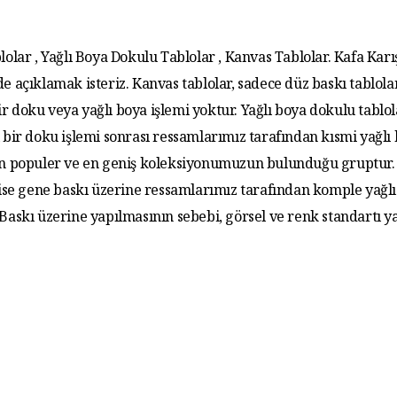
lolar , Yağlı Boya Dokulu Tablolar , Kanvas Tablolar. Kafa Karış
de açıklamak isteriz. Kanvas tablolar, sadece düz baskı tablola
r doku veya yağlı boya işlemi yoktur. Yağlı boya dokulu tablo
 bir doku işlemi sonrası ressamlarımız tarafından kısmi yağlı
 En populer ve en geniş koleksiyonumuzun bulunduğu gruptur. 
 ise gene baskı üzerine ressamlarımız tarafından komple yağlı
. Baskı üzerine yapılmasının sebebi, görsel ve renk standartı y