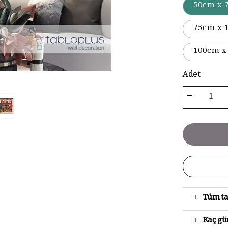
50cm x 
75cm x 
100cm x
Adet
+
Tüm ta
+
Kaç gün