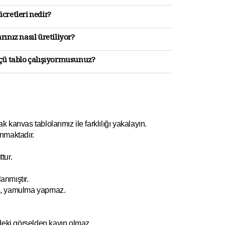
cretleri nedir?
rınız nasıl üretiliyor?
lçü tablo çalışıyormusunuz?
kanvas tablolarımız ile farklılığı yakalayın.
nmaktadır.
tur.
anmıştır.
e, yamulm
a yapmaz.
ndeki görselden kayıp olmaz.