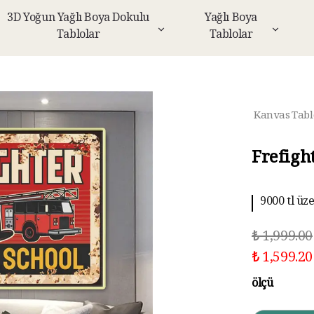
3D Yoğun Yağlı Boya Dokulu
Yağlı Boya
Tablolar
Tablolar
Kanvas Tabl
Frefigh
9000 tl üz
₺ 1,999.00
₺ 1,599.20
ölçü