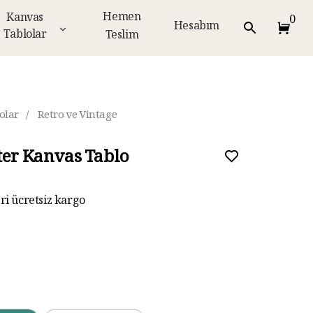
Hemen
Kanvas
0
Hesabım
Tablolar
Teslim
olar
/
Retro ve Vintage
ter Kanvas Tablo
eri ücretsiz kargo