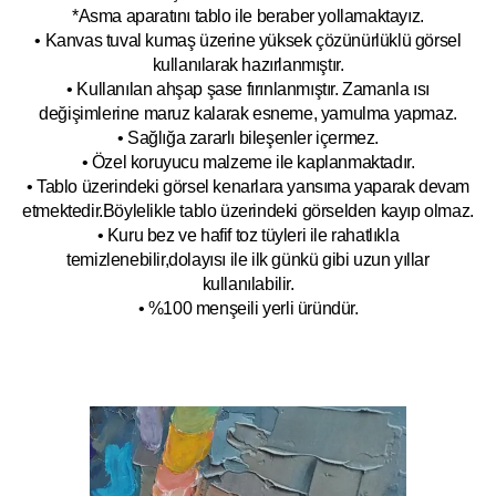
*Asma aparatını tablo ile beraber yollamaktayız.
• Kanvas tuval kumaş üzerine yüksek çözünürlüklü görsel
kullanılarak hazırlanmıştır.
• Kullanılan ahşap şase fırınlanmıştır. Zamanla ısı
değişimlerine maruz kalarak esneme, yamulm
a yapmaz.
• Sağlığa zararlı bileşenler içermez.
• Özel koruyucu malzeme ile kaplanmak
tadır.
• Tablo üzerindeki görsel kenarlara yansıma yaparak devam
etmektedir.Böyleli
kle tablo üzerindeki görselden kayıp olmaz.
• Kuru bez ve hafif toz tüyleri ile rahatlıkla
temizlenebilir,dolayısı ile ilk
g
ünkü gibi uzun yıllar
kullanılabilir.
• %100 menşeili yerli üründür.