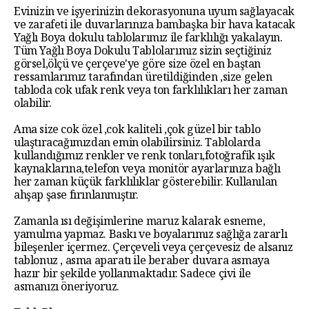
Evinizin ve işyerinizin dekorasyonuna uyum sağlayacak
ve zarafeti ile duvarlarınıza bambaşka bir hava katacak
Yağlı Boya dokulu tablolarımız ile farklılığı yakalayın.
Tüm Yağlı Boya Dokulu Tablolarımız sizin seçtiğiniz
görsel,ölçü ve çerçeve'ye göre size özel en baştan
ressamlarımız tarafından üretildiğinden ,size gelen
tabloda cok ufak renk veya ton farklılıkları her zaman
olabilir.
Ama size cok özel ,cok kaliteli ,çok güzel bir tablo
ulaştıracağımızdan emin olabilirsiniz. Tablolarda
kullandığımız renkler ve renk tonları,fotoğrafik ışık
kaynaklarına,telefon veya monitör ayarlarınıza bağlı
her zaman küçük farklılıklar gösterebilir. Kullanılan
ahşap şase fırınlanmıştır.
Zamanla ısı değişimlerine maruz kalarak esneme,
yamulma yapmaz. Baskı ve boyalarımız sağlığa zararlı
bileşenler içermez. Çerçeveli veya çerçevesiz de alsanız
tablonuz , asma aparatı ile beraber duvara asmaya
hazır bir şekilde yollanmaktadır. Sadece çivi ile
asmanızı öneriyoruz.