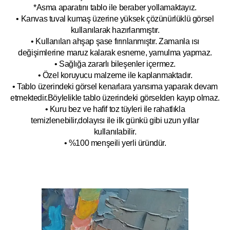
*Asma aparatını tablo ile beraber yollamaktayız.
• Kanvas tuval kumaş üzerine yüksek çözünürlüklü görsel
kullanılarak hazırlanmıştır.
• Kullanılan ahşap şase fırınlanmıştır. Zamanla ısı
değişimlerine maruz kalarak esneme, yamulm
a yapmaz.
• Sağlığa zararlı bileşenler içermez.
• Özel koruyucu malzeme ile kaplanmak
tadır.
• Tablo üzerindeki görsel kenarlara yansıma yaparak devam
etmektedir.Böyleli
kle tablo üzerindeki görselden kayıp olmaz.
• Kuru bez ve hafif toz tüyleri ile rahatlıkla
temizlenebilir,dolayısı ile ilk
g
ünkü gibi uzun yıllar
kullanılabilir.
• %100 menşeili yerli üründür.