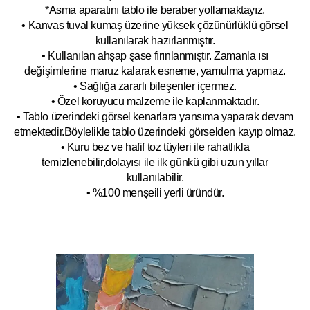
*Asma aparatını tablo ile beraber yollamaktayız.
• Kanvas tuval kumaş üzerine yüksek çözünürlüklü görsel
kullanılarak hazırlanmıştır.
• Kullanılan ahşap şase fırınlanmıştır. Zamanla ısı
değişimlerine maruz kalarak esneme, yamulm
a yapmaz.
• Sağlığa zararlı bileşenler içermez.
• Özel koruyucu malzeme ile kaplanmak
tadır.
• Tablo üzerindeki görsel kenarlara yansıma yaparak devam
etmektedir.Böyleli
kle tablo üzerindeki görselden kayıp olmaz.
• Kuru bez ve hafif toz tüyleri ile rahatlıkla
temizlenebilir,dolayısı ile ilk
g
ünkü gibi uzun yıllar
kullanılabilir.
• %100 menşeili yerli üründür.