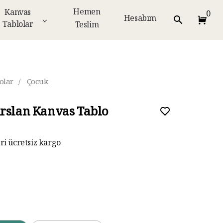
Hemen
Kanvas
0
Hesabım
Tablolar
Teslim
olar
/
Çocuk
rslan Kanvas Tablo
eri ücretsiz kargo
ar taksit imkanı