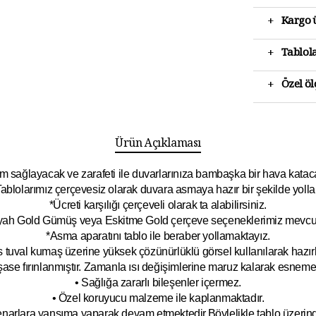
+
Kargo ü
+
Tablola
+
Özel ö
Ürün Açıklaması
 sağlayacak ve zarafeti ile duvarlarınıza bambaşka bir hava katacak 
ablolarımız çerçevesiz olarak duvara asmaya hazır bir şekilde yolla
*Ücreti karşılığı çerçeveli olarak ta alabilirsiniz.
yah Gold Gümüş veya Eskitme Gold çerçeve seçeneklerimiz mevcut
*Asma aparatını tablo ile beraber yollamaktayız.
 tuval kumaş üzerine yüksek çözünürlüklü görsel kullanılarak hazırl
şase fırınlanmıştır. Zamanla ısı değişimlerine maruz kalarak esnem
• Sağlığa zararlı bileşenler içermez.
• Özel koruyucu malzeme ile kaplanmak
tadır.
kenarlara yansıma yaparak devam etmektedir.Böyleli
kle tablo üzeri