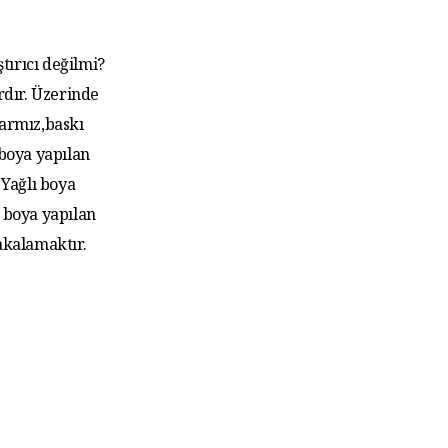
tırıcı değilmi?
rdır. Üzerinde
larmız,baskı
 boya yapılan
Yağlı boya
 boya yapılan
akalamaktır.