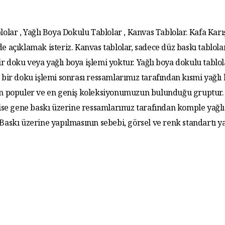
lolar , Yağlı Boya Dokulu Tablolar , Kanvas Tablolar. Kafa Karış
de açıklamak isteriz. Kanvas tablolar, sadece düz baskı tablola
r doku veya yağlı boya işlemi yoktur. Yağlı boya dokulu tablo
 bir doku işlemi sonrası ressamlarımız tarafından kısmi yağlı
 En populer ve en geniş koleksiyonumuzun bulunduğu gruptur. 
 ise gene baskı üzerine ressamlarımız tarafından komple yağlı
. Baskı üzerine yapılmasının sebebi, görsel ve renk standartı y