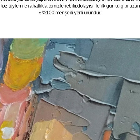
toz tüyleri ile rahatlıkla temizlenebilir,dolayısı ile ilk
g
ünkü gibi uzun y
• %100 menşeili yerli üründür.