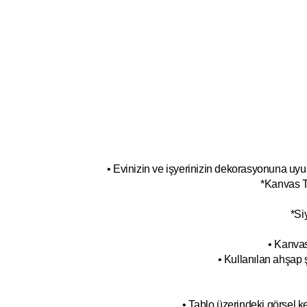
• Evinizin ve işyerinizin dekorasyonuna uyum
*Kanvas T
*Si
• Kanvas
• Kullanılan ahşap 
• Tablo üzerindeki görsel 