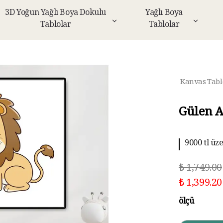
3D Yoğun Yağlı Boya Dokulu
Yağlı Boya
Tablolar
Tablolar
Kanvas Tabl
Gülen A
9000 tl üz
10 aya kad
₺ 1,749.00
₺ 1,399.20
ölçü