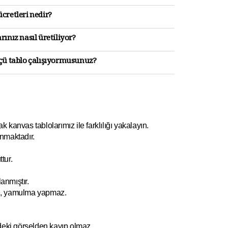
cretleri nedir?
rınız nasıl üretiliyor?
lçü tablo çalışıyormusunuz?
kanvas tablolarımız ile farklılığı yakalayın.
nmaktadır.
tur.
anmıştır.
e, yamulm
a yapmaz.
ndeki görselden kayıp olmaz.