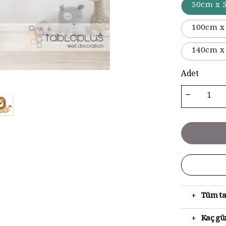
50cm x 
100cm x
140cm x
Adet
+
Tüm ta
+
Kaç gün