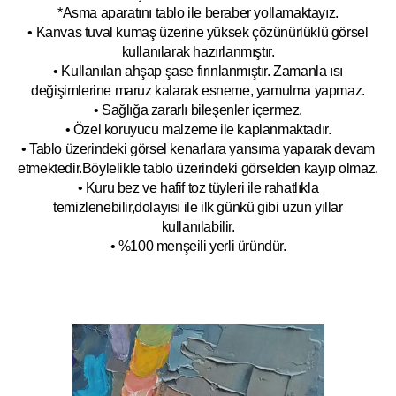
*Asma aparatını tablo ile beraber yollamaktayız.
• Kanvas tuval kumaş üzerine yüksek çözünürlüklü görsel
kullanılarak hazırlanmıştır.
• Kullanılan ahşap şase fırınlanmıştır. Zamanla ısı
değişimlerine maruz kalarak esneme, yamulm
a yapmaz.
• Sağlığa zararlı bileşenler içermez.
• Özel koruyucu malzeme ile kaplanmak
tadır.
• Tablo üzerindeki görsel kenarlara yansıma yaparak devam
etmektedir.Böyleli
kle tablo üzerindeki görselden kayıp olmaz.
• Kuru bez ve hafif toz tüyleri ile rahatlıkla
temizlenebilir,dolayısı ile ilk
g
ünkü gibi uzun yıllar
kullanılabilir.
• %100 menşeili yerli üründür.