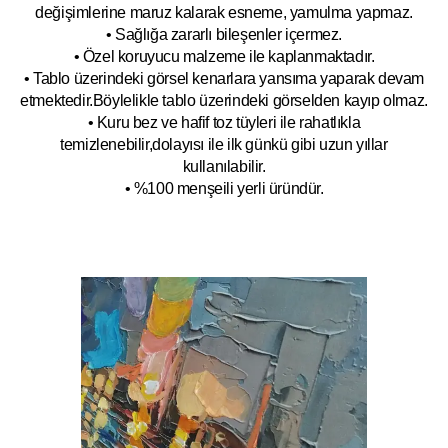
değişimlerine maruz kalarak esneme, yamulm
a yapmaz.
• Sağlığa zararlı bileşenler içermez.
• Özel koruyucu malzeme ile kaplanmak
tadır.
• Tablo üzerindeki görsel kenarlara yansıma yaparak devam
etmektedir.Böyleli
kle tablo üzerindeki görselden kayıp olmaz.
• Kuru bez ve hafif toz tüyleri ile rahatlıkla
temizlenebilir,dolayısı ile ilk
g
ünkü gibi uzun yıllar
kullanılabilir.
• %100 menşeili yerli üründür.