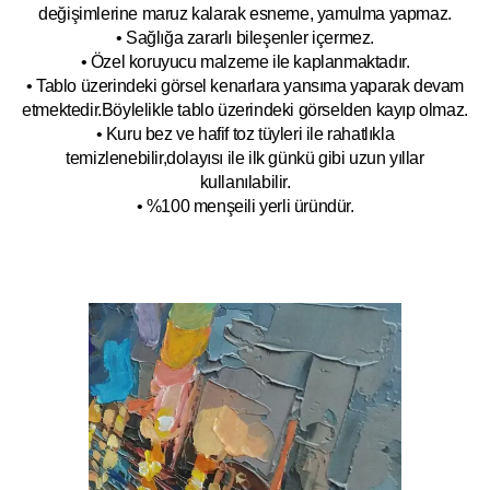
değişimlerine maruz kalarak esneme, yamulm
a yapmaz.
• Sağlığa zararlı bileşenler içermez.
• Özel koruyucu malzeme ile kaplanmak
tadır.
• Tablo üzerindeki görsel kenarlara yansıma yaparak devam
etmektedir.Böyleli
kle tablo üzerindeki görselden kayıp olmaz.
• Kuru bez ve hafif toz tüyleri ile rahatlıkla
temizlenebilir,dolayısı ile ilk
g
ünkü gibi uzun yıllar
kullanılabilir.
• %100 menşeili yerli üründür.