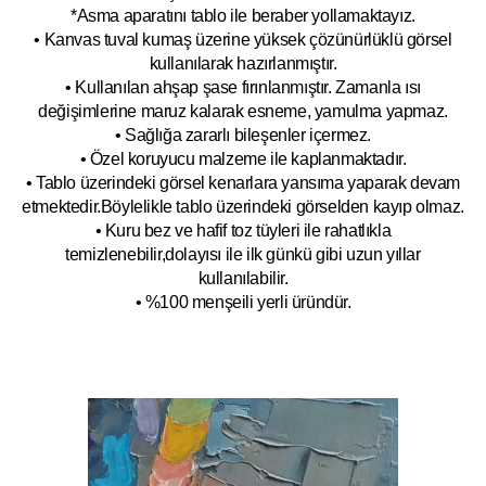
*Asma aparatını tablo ile beraber yollamaktayız.
• Kanvas tuval kumaş üzerine yüksek çözünürlüklü görsel
kullanılarak hazırlanmıştır.
• Kullanılan ahşap şase fırınlanmıştır. Zamanla ısı
değişimlerine maruz kalarak esneme, yamulm
a yapmaz.
• Sağlığa zararlı bileşenler içermez.
• Özel koruyucu malzeme ile kaplanmak
tadır.
• Tablo üzerindeki görsel kenarlara yansıma yaparak devam
etmektedir.Böyleli
kle tablo üzerindeki görselden kayıp olmaz.
• Kuru bez ve hafif toz tüyleri ile rahatlıkla
temizlenebilir,dolayısı ile ilk
g
ünkü gibi uzun yıllar
kullanılabilir.
• %100 menşeili yerli üründür.