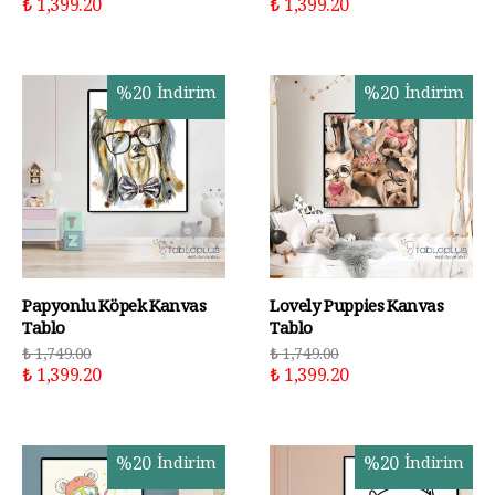
₺ 1,399.20
₺ 1,399.20
%
20
İndirim
%
20
İndirim
Papyonlu Köpek Kanvas
Lovely Puppies Kanvas
Tablo
Tablo
₺ 1,749.00
₺ 1,749.00
₺ 1,399.20
₺ 1,399.20
%
20
İndirim
%
20
İndirim