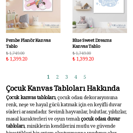
Pembe Planör Kanvas
Blue Sweet Dreams
Tablo
Kanvas Tablo
₺ 1,749.00
₺ 1,749.00
₺ 1,399.20
₺ 1,399.20
1
2
3
4
5
Çocuk Kanvas Tabloları Hakkında
Çocuk kanvas tabloları
, çocuk odası dekorasyonuna
renk, neşe ve hayal gücü katmak için en keyifli duvar
süsleri arasındadır. Sevimli hayvanlar, bulutlar, yıldızlar,
masal karakterleri ve oyun temalı
çocuk odası duvar
tabloları
, miniklerin kendilerini mutlu ve güvende