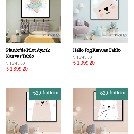
Planör'de Pilot Ayıcık
Hello Fog Kanvas Tablo
Kanvas Tablo
₺ 1,749.00
₺ 1,399.20
₺ 1,749.00
₺ 1,399.20
%
20
İndirim
%
20
İndirim