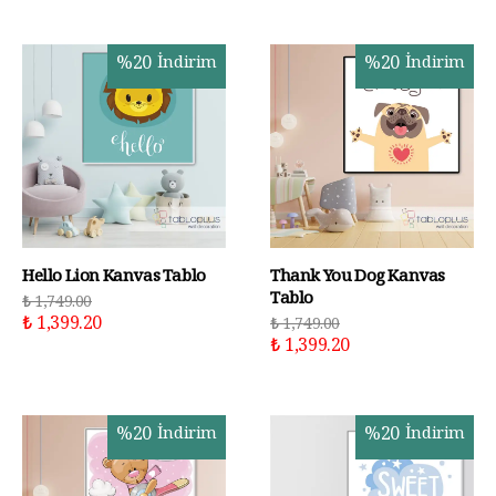
%
20
İndirim
%
20
İndirim
Hello Lion Kanvas Tablo
Thank You Dog Kanvas
Tablo
₺ 1,749.00
₺ 1,399.20
₺ 1,749.00
₺ 1,399.20
%
20
İndirim
%
20
İndirim