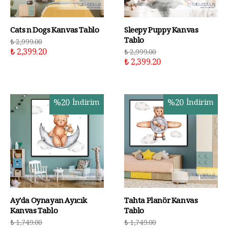
Cats n Dogs Kanvas Tablo
Sleepy Puppy Kanvas
Tablo
₺ 2,999.00
₺ 2,399.20
₺ 2,999.00
₺ 2,399.20
%
20
İndirim
%
20
İndirim
Ay'da Oynayan Ayıcık
Tahta Planör Kanvas
Kanvas Tablo
Tablo
₺ 1,749.00
₺ 1,749.00