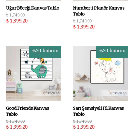
Uğur Böceği Kanvas Tablo
Number 1 Planör Kanvas
Tablo
₺ 1,749.00
₺ 1,399.20
₺ 1,749.00
₺ 1,399.20
%
20
İndirim
%
20
İndirim
Good Friends Kanvas
Sarı Şemsiyeli Fil Kanvas
Tablo
Tablo
₺ 1,749.00
₺ 1,749.00
₺ 1,399.20
₺ 1,399.20