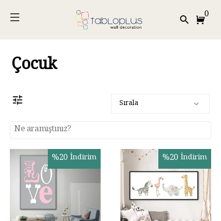
0
Çocuk
Sırala
%
20
İndirim
%
20
İndirim