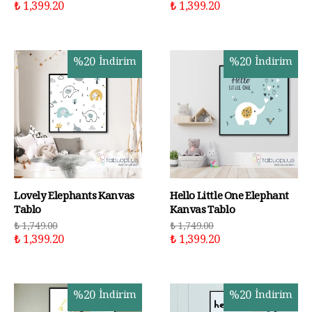
₺ 1,399.20
₺ 1,399.20
%
20
İndirim
%
20
İndirim
Lovely Elephants Kanvas
Hello Little One Elephant
Tablo
Kanvas Tablo
₺ 1,749.00
₺ 1,749.00
₺ 1,399.20
₺ 1,399.20
%
20
İndirim
%
20
İndirim