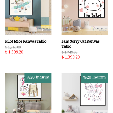
Pilot Mice Kanvas Tablo
I am Sorry Cat Kanvas
Tablo
₺ 1,749.00
₺ 1,399.20
₺ 1,749.00
₺ 1,399.20
%
20
İndirim
%
20
İndirim