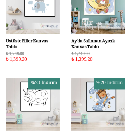
Üstüste Filler Kanvas
Ay'da Sallanan Ayıcık
Tablo
Kanvas Tablo
₺ 1,749.00
₺ 1,749.00
₺ 1,399.20
₺ 1,399.20
%
20
İndirim
%
20
İndirim