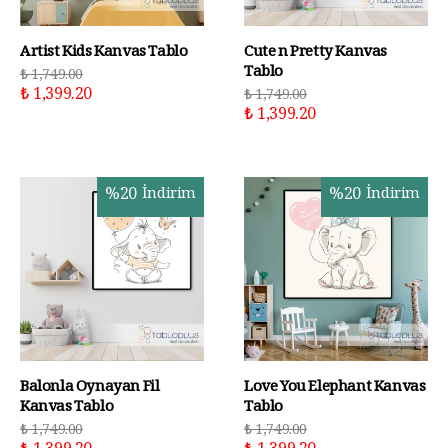
Artist Kids Kanvas Tablo
Cute n Pretty Kanvas
Tablo
₺ 1,749.00
₺ 1,399.20
₺ 1,749.00
₺ 1,399.20
%
20
İndirim
%
20
İndirim
Balonla Oynayan Fil
Love You Elephant Kanvas
Kanvas Tablo
Tablo
₺ 1,749.00
₺ 1,749.00