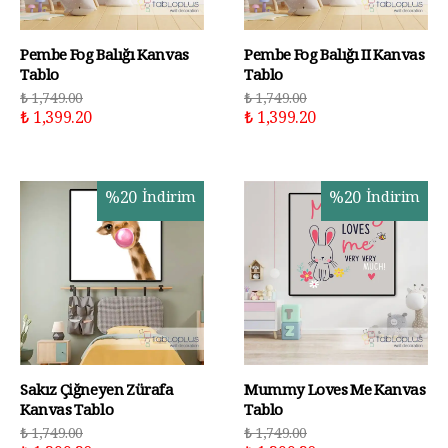
Pembe Fog Balığı Kanvas
Pembe Fog Balığı II Kanvas
Tablo
Tablo
₺ 1,749.00
₺ 1,749.00
₺ 1,399.20
₺ 1,399.20
%
20
İndirim
%
20
İndirim
Sakız Çiğneyen Zürafa
Mummy Loves Me Kanvas
Kanvas Tablo
Tablo
₺ 1,749.00
₺ 1,749.00