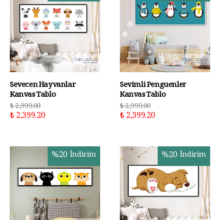
Sevecen Hayvanlar
Sevimli Penguenler
Kanvas Tablo
Kanvas Tablo
₺ 2,999.00
₺ 2,999.00
₺ 2,399.20
₺ 2,399.20
%
20
İndirim
%
20
İndirim