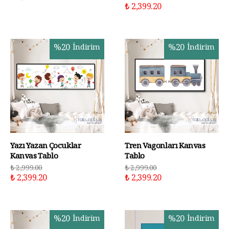
₺ 2,399.20
%
20
İndirim
%
20
İndirim
Yazı Yazan Çocuklar
Tren Vagonları Kanvas
Kanvas Tablo
Tablo
₺ 2,999.00
₺ 2,999.00
₺ 2,399.20
₺ 2,399.20
%
20
İndirim
%
20
İndirim