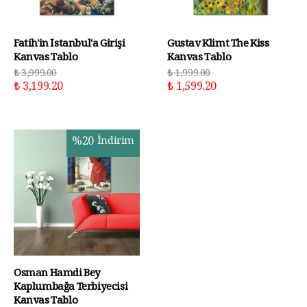
Fatih'in İstanbul'a Girişi
Gustav Klimt The Kiss
Kanvas Tablo
Kanvas Tablo
₺ 3,999.00
₺ 1,999.00
₺ 3,199.20
₺ 1,599.20
%
20
İndirim
Osman Hamdi Bey
Kaplumbağa Terbiyecisi
Kanvas Tablo