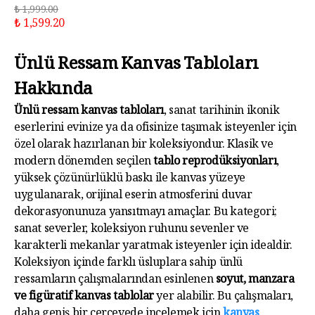
₺ 1,999.00
₺ 1,599.20
Ünlü Ressam Kanvas Tabloları
Hakkında
Ünlü ressam kanvas tabloları
, sanat tarihinin ikonik
eserlerini evinize ya da ofisinize taşımak isteyenler için
özel olarak hazırlanan bir koleksiyondur. Klasik ve
modern dönemden seçilen
tablo reprodüksiyonları
,
yüksek çözünürlüklü baskı ile kanvas yüzeye
uygulanarak, orijinal eserin atmosferini duvar
dekorasyonunuza yansıtmayı amaçlar. Bu kategori;
sanat severler, koleksiyon ruhunu sevenler ve
karakterli mekanlar yaratmak isteyenler için idealdir.
Koleksiyon içinde farklı üsluplara sahip ünlü
ressamların çalışmalarından esinlenen
soyut, manzara
ve figüratif kanvas tablolar
yer alabilir. Bu çalışmaları,
daha geniş bir çerçevede incelemek için
kanvas