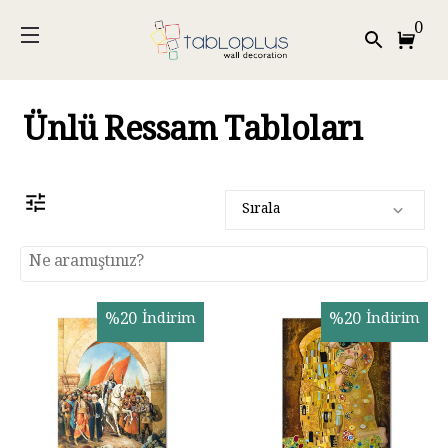
0
Ünlü Ressam Tabloları
Sırala
%
20
İndirim
%
20
İndirim