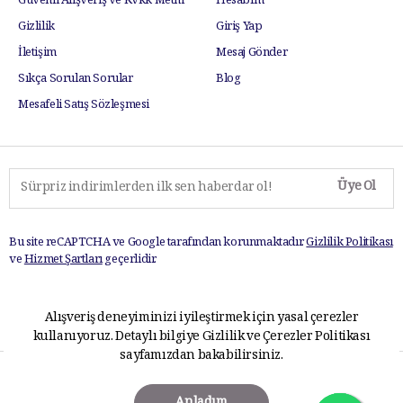
Güvenli Alışveriş ve Kvkk Metni
Hesabım
Gizlilik
Giriş Yap
İletişim
Mesaj Gönder
Sıkça Sorulan Sorular
Blog
Mesafeli Satış Sözleşmesi
Üye Ol
Bu site reCAPTCHA ve Google tarafından korunmaktadır.
Gizlilik Politikası
ve
Hizmet Şartları
geçerlidir.
Alışveriş deneyiminizi iyileştirmek için yasal çerezler
kullanıyoruz. Detaylı bilgiye
Gizlilik ve Çerezler Politikası
sayfamızdan bakabilirsiniz.
TabloPlus.com © 2025 Tüm hakları saklıdır