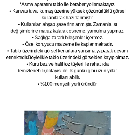
*Asma aparatını tablo ile beraber yollamaktayız.
• Kanvas tuval kumaş üzerine yüksek çözünürlüklü görsel
kullanılarak hazırlanmıştır.
• Kullanılan ahşap şase fırınlanmıştır. Zamanla ısı
değişimlerine maruz kalarak esneme, yamulm
a yapmaz.
• Sağlığa zararlı bileşenler içermez.
• Özel koruyucu malzeme ile kaplanmak
tadır.
• Tablo üzerindeki görsel kenarlara yansıma yaparak devam
etmektedir.Böyleli
kle tablo üzerindeki görselden kayıp olmaz.
• Kuru bez ve hafif toz tüyleri ile rahatlıkla
temizlenebilir,dolayısı ile ilk
g
ünkü gibi uzun yıllar
kullanılabilir.
• %100 menşeili yerli üründür.