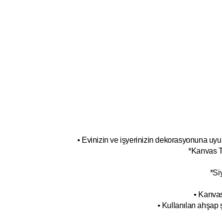
• Evinizin ve işyerinizin dekorasyonuna uyum
*Kanvas T
*Si
• Kanvas
• Kullanılan ahşap 