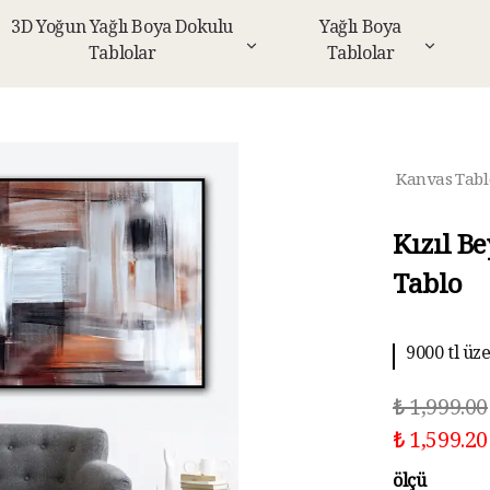
3D Yoğun Yağlı Boya Dokulu
Yağlı Boya
Tablolar
Tablolar
Kanvas Tabl
Kızıl B
Tablo
9000 tl üz
₺ 1,999.00
₺ 1,599.20
ölçü