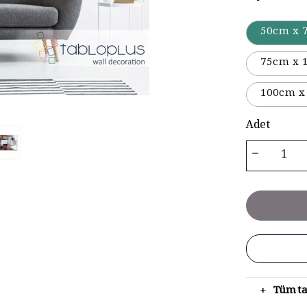
50cm x 
75cm x 
100cm x
Adet
+
Tüm ta