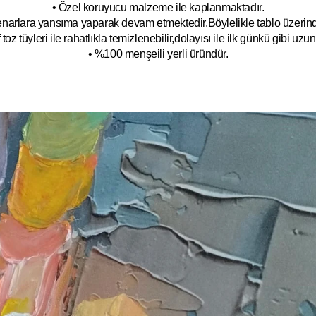
• Özel koruyucu malzeme ile kaplanmak
tadır.
kenarlara yansıma yaparak devam etmektedir.Böyleli
kle tablo üzeri
toz tüyleri ile rahatlıkla temizlenebilir,dolayısı ile ilk
g
ünkü gibi uzun y
• %100 menşeili yerli üründür.