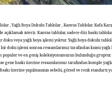
lolar , Yağlı Boya Dokulu Tablolar , Kanvas Tablolar. Kafa Karış
de açıklamak isteriz. Kanvas tablolar, sadece düz baskı tablola
r doku veya yağlı boya işlemi yoktur. Yağlı boya dokulu tablo
 bir doku işlemi sonrası ressamlarımız tarafından kısmi yağlı
 En populer ve en geniş koleksiyonumuzun bulunduğu gruptur. 
 ise gene baskı üzerine ressamlarımız tarafından komple yağlı
. Baskı üzerine yapılmasının sebebi, görsel ve renk standartı y