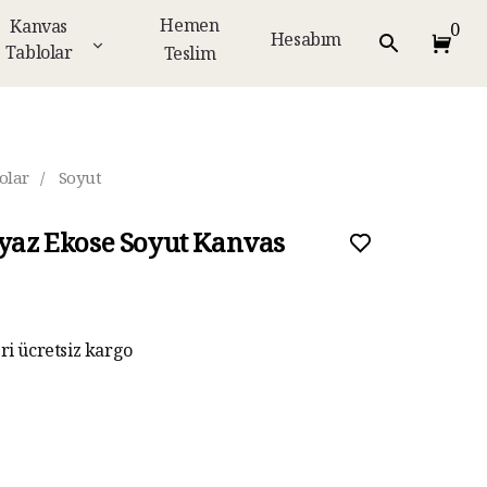
Hemen
Kanvas
0
Hesabım
Tablolar
Teslim
olar
/
Soyut
eyaz Ekose Soyut Kanvas
eri ücretsiz kargo