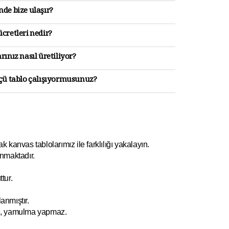
de bize ulaşır?
cretleri nedir?
rınız nasıl üretiliyor?
lçü tablo çalışıyormusunuz?
kanvas tablolarımız ile farklılığı yakalayın.
nmaktadır.
tur.
anmıştır.
e, yamulm
a yapmaz.