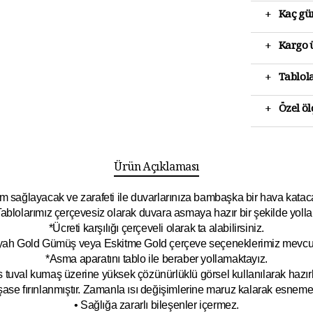
+
Kaç gün
+
Kargo ü
+
Tablola
+
Özel ö
Ürün Açıklaması
 sağlayacak ve zarafeti ile duvarlarınıza bambaşka bir hava katacak 
ablolarımız çerçevesiz olarak duvara asmaya hazır bir şekilde yolla
*Ücreti karşılığı çerçeveli olarak ta alabilirsiniz.
yah Gold Gümüş veya Eskitme Gold çerçeve seçeneklerimiz mevcut
*Asma aparatını tablo ile beraber yollamaktayız.
 tuval kumaş üzerine yüksek çözünürlüklü görsel kullanılarak hazırl
şase fırınlanmıştır. Zamanla ısı değişimlerine maruz kalarak esnem
• Sağlığa zararlı bileşenler içermez.