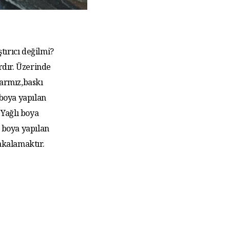
tırıcı değilmi?
rdır. Üzerinde
larmız,baskı
 boya yapılan
Yağlı boya
 boya yapılan
akalamaktır.