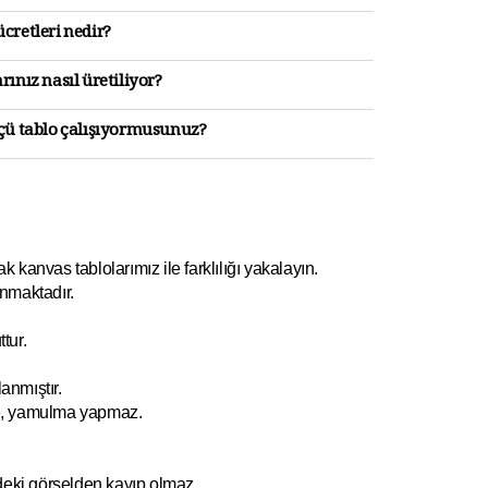
cretleri nedir?
rınız nasıl üretiliyor?
lçü tablo çalışıyormusunuz?
kanvas tablolarımız ile farklılığı yakalayın.
nmaktadır.
tur.
anmıştır.
e, yamulm
a yapmaz.
ndeki görselden kayıp olmaz.