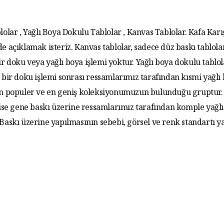
lolar , Yağlı Boya Dokulu Tablolar , Kanvas Tablolar. Kafa Karış
de açıklamak isteriz. Kanvas tablolar, sadece düz baskı tablola
r doku veya yağlı boya işlemi yoktur. Yağlı boya dokulu tablo
 bir doku işlemi sonrası ressamlarımız tarafından kısmi yağlı
 En populer ve en geniş koleksiyonumuzun bulunduğu gruptur. 
 ise gene baskı üzerine ressamlarımız tarafından komple yağlı
. Baskı üzerine yapılmasının sebebi, görsel ve renk standartı y