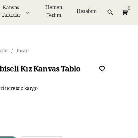
Hemen
Kanvas
0
Hesabım
Tablolar
Teslim
olar
/
İnsan
biseli Kız Kanvas Tablo
eri ücretsiz kargo
ar taksit imkanı