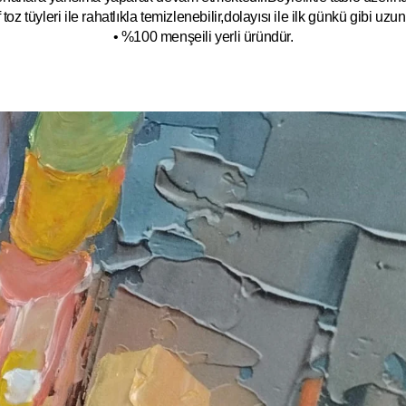
toz tüyleri ile rahatlıkla temizlenebilir,dolayısı ile ilk
g
ünkü gibi uzun y
• %100 menşeili yerli üründür.