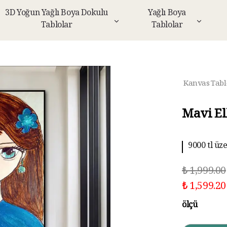
3D Yoğun Yağlı Boya Dokulu
Yağlı Boya
Tablolar
Tablolar
Kanvas Tabl
Mavi El
9000 tl üz
10 aya kad
₺ 1,999.00
₺ 1,599.20
ölçü