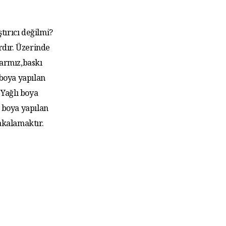
tırıcı değilmi?
rdır. Üzerinde
larmız,baskı
 boya yapılan
Yağlı boya
 boya yapılan
akalamaktır.