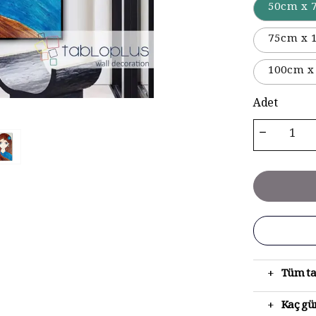
50cm x 
75cm x 
100cm x
Adet
+
Tüm ta
+
Kaç gün