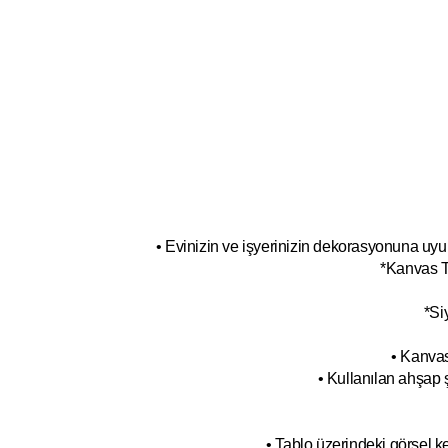
• Evinizin ve işyerinizin dekorasyonuna uyum
*Kanvas T
*Si
• Kanvas
• Kullanılan ahşap 
• Tablo üzerindeki görsel 