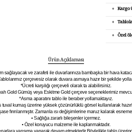
+
Kargo ü
+
Tablola
+
Özel ö
Ürün Açıklaması
 sağlayacak ve zarafeti ile duvarlarınıza bambaşka bir hava katacak 
ablolarımız çerçevesiz olarak duvara asmaya hazır bir şekilde yolla
*Ücreti karşılığı çerçeveli olarak ta alabilirsiniz.
yah Gold Gümüş veya Eskitme Gold çerçeve seçeneklerimiz mevcut
*Asma aparatını tablo ile beraber yollamaktayız.
 tuval kumaş üzerine yüksek çözünürlüklü görsel kullanılarak hazırl
şase fırınlanmıştır. Zamanla ısı değişimlerine maruz kalarak esnem
• Sağlığa zararlı bileşenler içermez.
• Özel koruyucu malzeme ile kaplanmak
tadır.
kenarlara yansıma yaparak devam etmektedir.Böyleli
kle tablo üzeri