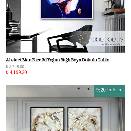
Abstact Man Face 3d Yoğun Yağlı Boya Dokulu Tablo
₺ 5,249.00
₺ 4,199.20
%
20
İndirim