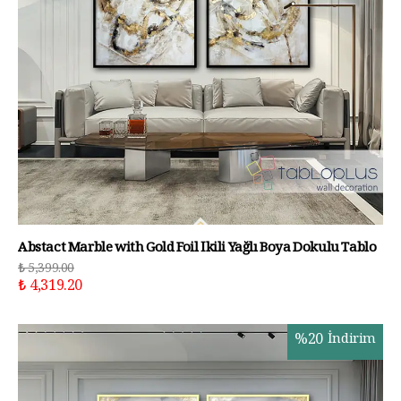
Abstact Marble with Gold Foil İkili Yağlı Boya Dokulu Tablo
₺ 5,399.00
₺ 4,319.20
%
20
İndirim