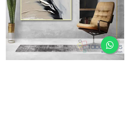
Abstract Black Beige 3d Yoğun Yağlı Boya Dokulu Tablo
₺ 3,999.00
₺ 3,199.20
%
20
İndirim