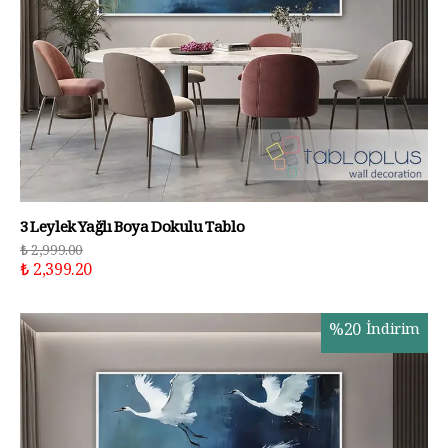
3 Leylek Yağlı Boya Dokulu Tablo
₺ 2,999.00
₺ 2,399.20
%
20
İndirim