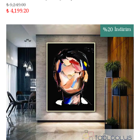
₺ 5,249.00
₺ 4,199.20
%
20
İndirim