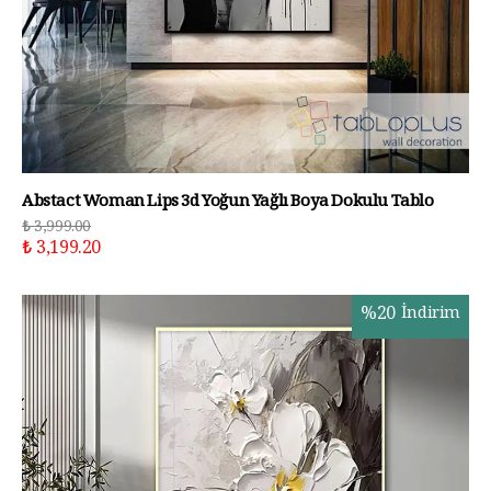
Abstact Woman Lips 3d Yoğun Yağlı Boya Dokulu Tablo
₺ 3,999.00
₺ 3,199.20
%
20
İndirim