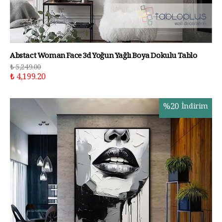
Abstact Woman Face 3d Yoğun Yağlı Boya Dokulu Tablo
₺ 5,249.00
₺ 4,199.20
%
20
İndirim