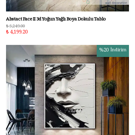
Abstact Face II 3d Yoğun Yağlı Boya Dokulu Tablo
₺ 5,249.00
₺ 4,199.20
%
20
İndirim