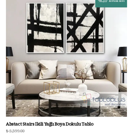
%
20
İndirim
Abstact Stairs İkili Yağlı Boya Dokulu Tablo
₺ 5,399.00