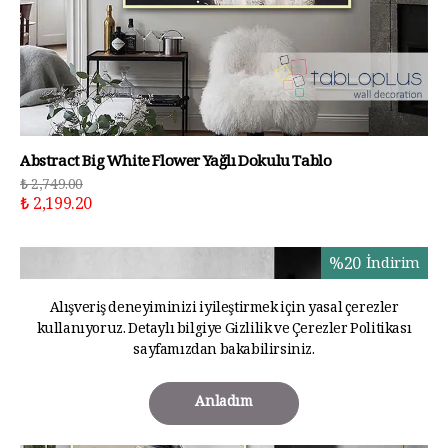
Abstract Big White Flower Yağlı Dokulu Tablo
₺ 2,749.00
₺ 2,199.20
%
20
İndirim
Alışveriş deneyiminizi iyileştirmek için yasal çerezler
kullanıyoruz. Detaylı bilgiye
Gizlilik ve Çerezler Politikası
sayfamızdan bakabilirsiniz.
Anladım