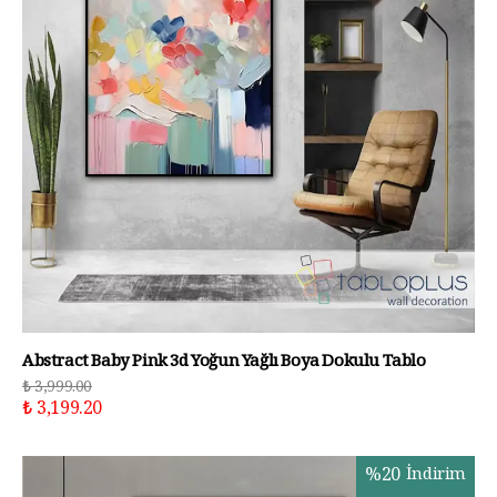
Abstract Baby Pink 3d Yoğun Yağlı Boya Dokulu Tablo
₺ 3,999.00
₺ 3,199.20
%
20
İndirim