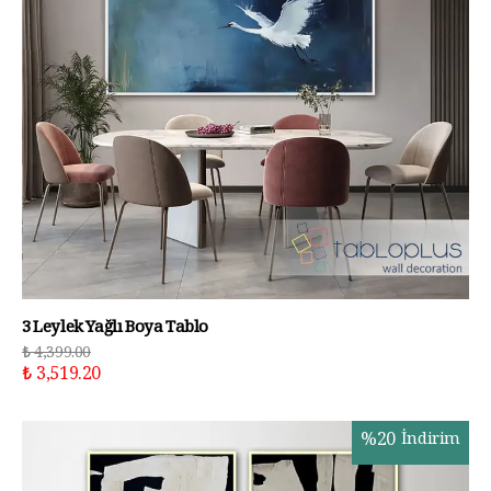
3 Leylek Yağlı Boya Tablo
₺ 4,399.00
₺ 3,519.20
%
20
İndirim