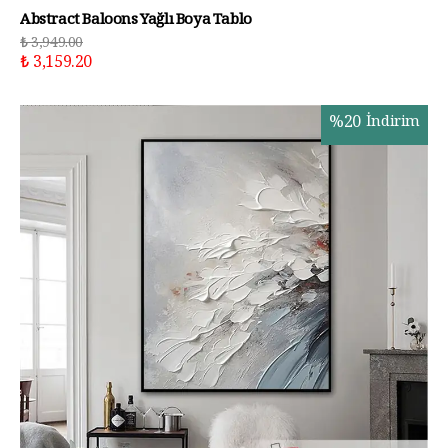
Abstract Baloons Yağlı Boya Tablo
₺ 3,949.00
₺ 3,159.20
%
20
İndirim