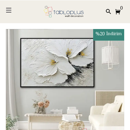
0
%
20
İndirim