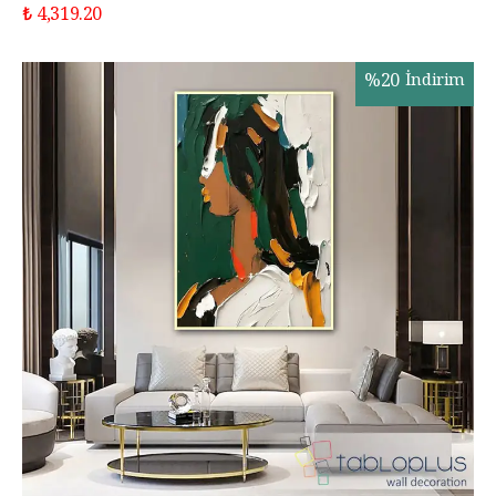
₺ 4,319.20
%
20
İndirim