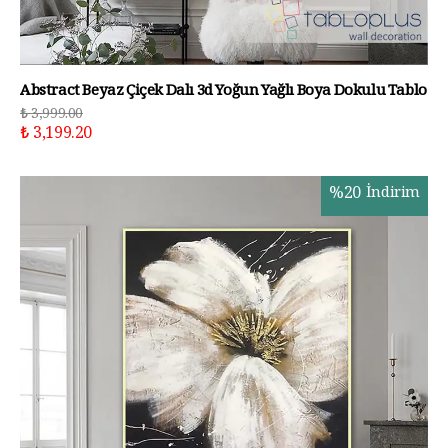
Abstract Beyaz Çiçek Dalı 3d Yoğun Yağlı Boya Dokulu Tablo
₺ 3,999.00
₺ 3,199.20
%
20
İndirim