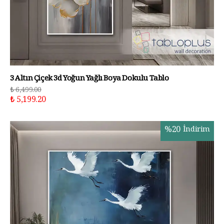
3 Altın Çiçek 3d Yoğun Yağlı Boya Dokulu Tablo
₺ 6,499.00
₺ 5,199.20
%
20
İndirim