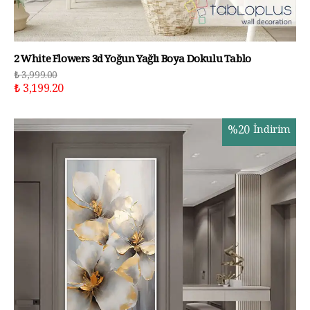
2 White Flowers 3d Yoğun Yağlı Boya Dokulu Tablo
₺ 3,999.00
₺ 3,199.20
%
20
İndirim