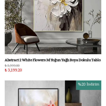
Abstract 2 White Flowers 3d Yoğun Yağlı Boya Dokulu Tablo
₺ 3,999.00
₺ 3,199.20
%
20
İndirim