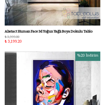
Abstact Human Face 3d Yoğun Yağlı Boya Dokulu Tablo
₺ 3,999.00
₺ 3,199.20
%
20
İndirim