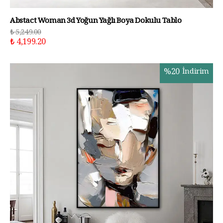
Abstact Woman 3d Yoğun Yağlı Boya Dokulu Tablo
₺ 5,249.00
₺ 4,199.20
%
20
İndirim