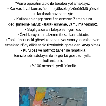
*Asma aparatını tablo ile beraber yollamaktayız.
• Kanvas tuval kumaş üzerine yüksek çözünürlüklü görsel
kullanılarak hazırlanmıştır.
• Kullanılan ahşap şase fırınlanmıştır. Zamanla ısı
değişimlerine maruz kalarak esneme, yamulm
a yapmaz.
• Sağlığa zararlı bileşenler içermez.
• Özel koruyucu malzeme ile kaplanmak
tadır.
• Tablo üzerindeki görsel kenarlara yansıma yaparak devam
etmektedir.Böyleli
kle tablo üzerindeki görselden kayıp olmaz.
• Kuru bez ve hafif toz tüyleri ile rahatlıkla
temizlenebilir,dolayısı ile ilk
g
ünkü gibi uzun yıllar
kullanılabilir.
• %100 menşeili yerli üründür.