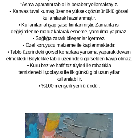
*Asma aparatını tablo ile beraber yollamaktayız.
• Kanvas tuval kumaş üzerine yüksek çözünürlüklü görsel
kullanılarak hazırlanmıştır.
• Kullanılan ahşap şase fırınlanmıştır. Zamanla ısı
değişimlerine maruz kalarak esneme, yamulm
a yapmaz.
• Sağlığa zararlı bileşenler içermez.
• Özel koruyucu malzeme ile kaplanmak
tadır.
• Tablo üzerindeki görsel kenarlara yansıma yaparak devam
etmektedir.Böyleli
kle tablo üzerindeki görselden kayıp olmaz.
• Kuru bez ve hafif toz tüyleri ile rahatlıkla
temizlenebilir,dolayısı ile ilk
g
ünkü gibi uzun yıllar
kullanılabilir.
• %100 menşeili yerli üründür.