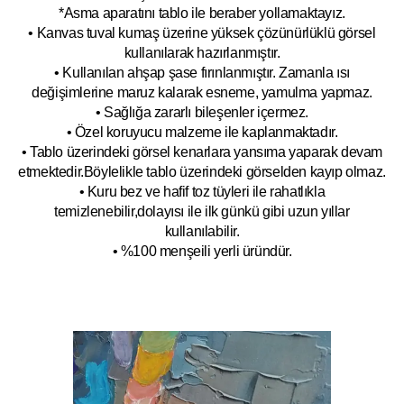
*Asma aparatını tablo ile beraber yollamaktayız.
• Kanvas tuval kumaş üzerine yüksek çözünürlüklü görsel
kullanılarak hazırlanmıştır.
• Kullanılan ahşap şase fırınlanmıştır. Zamanla ısı
değişimlerine maruz kalarak esneme, yamulm
a yapmaz.
• Sağlığa zararlı bileşenler içermez.
• Özel koruyucu malzeme ile kaplanmak
tadır.
• Tablo üzerindeki görsel kenarlara yansıma yaparak devam
etmektedir.Böyleli
kle tablo üzerindeki görselden kayıp olmaz.
• Kuru bez ve hafif toz tüyleri ile rahatlıkla
temizlenebilir,dolayısı ile ilk
g
ünkü gibi uzun yıllar
kullanılabilir.
• %100 menşeili yerli üründür.