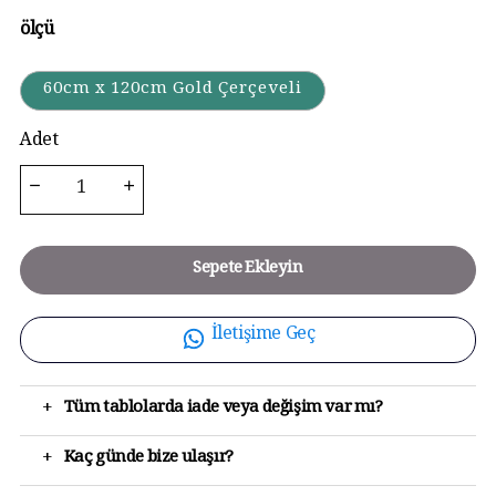
ölçü
60cm x 120cm Gold Çerçeveli
Adet
Sepete Ekleyin
İletişime Geç
+
Tüm tablolarda iade veya değişim var mı?
+
Kaç günde bize ulaşır?