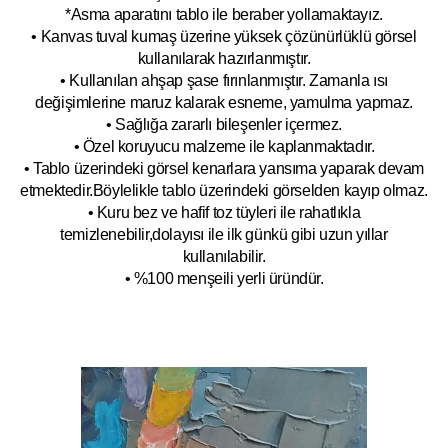
*Asma aparatını tablo ile beraber yollamaktayız.
• Kanvas tuval kumaş üzerine yüksek çözünürlüklü görsel
kullanılarak hazırlanmıştır.
• Kullanılan ahşap şase fırınlanmıştır. Zamanla ısı
değişimlerine maruz kalarak esneme, yamulm
a yapmaz.
• Sağlığa zararlı bileşenler içermez.
• Özel koruyucu malzeme ile kaplanmak
tadır.
• Tablo üzerindeki görsel kenarlara yansıma yaparak devam
etmektedir.Böyleli
kle tablo üzerindeki görselden kayıp olmaz.
• Kuru bez ve hafif toz tüyleri ile rahatlıkla
temizlenebilir,dolayısı ile ilk
g
ünkü gibi uzun yıllar
kullanılabilir.
• %100 menşeili yerli üründür.