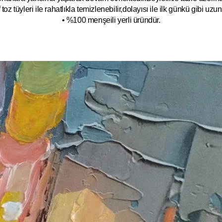
toz tüyleri ile rahatlıkla temizlenebilir,dolayısı ile ilk
g
ünkü gibi uzun y
• %100 menşeili yerli üründür.