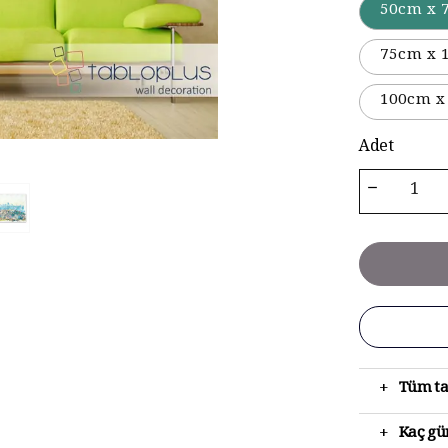
50cm x 
75cm x 
100cm x
Adet
+
Tüm ta
+
Kaç gün