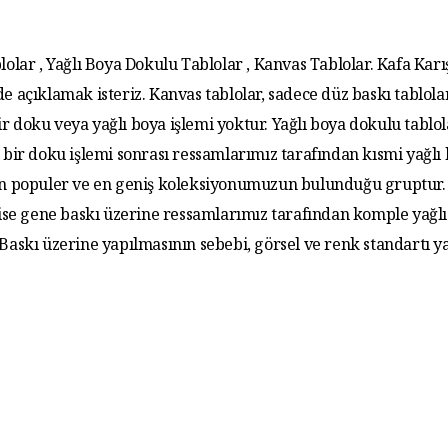
lolar , Yağlı Boya Dokulu Tablolar , Kanvas Tablolar. Kafa Karış
de açıklamak isteriz. Kanvas tablolar, sadece düz baskı tablola
r doku veya yağlı boya işlemi yoktur. Yağlı boya dokulu tablo
 bir doku işlemi sonrası ressamlarımız tarafından kısmi yağlı
 En populer ve en geniş koleksiyonumuzun bulunduğu gruptur. 
 ise gene baskı üzerine ressamlarımız tarafından komple yağlı
. Baskı üzerine yapılmasının sebebi, görsel ve renk standartı y