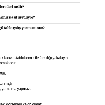
cretleri nedir?
rınız nasıl üretiliyor?
lçü tablo çalışıyormusunuz?
kanvas tablolarımız ile farklılığı yakalayın.
nmaktadır.
tur.
anmıştır.
e, yamulm
a yapmaz.
ndeki görselden kayıp olmaz.