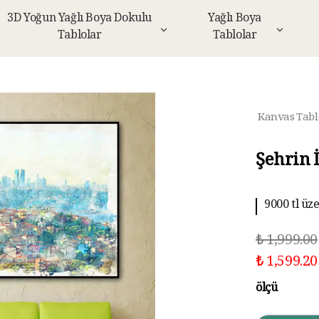
3D Yoğun Yağlı Boya Dokulu
Yağlı Boya
Tablolar
Tablolar
Kanvas Tabl
Şehrin 
9000 tl üz
₺ 1,999.00
₺ 1,599.20
ölçü