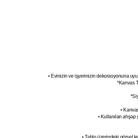
• Evinizin ve işyerinizin dekorasyonuna uyum
*Kanvas T
*Si
• Kanvas
• Kullanılan ahşap 
• Tablo üzerindeki görsel 