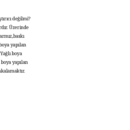
tırıcı değilmi?
rdır. Üzerinde
larmız,baskı
 boya yapılan
Yağlı boya
 boya yapılan
akalamaktır.