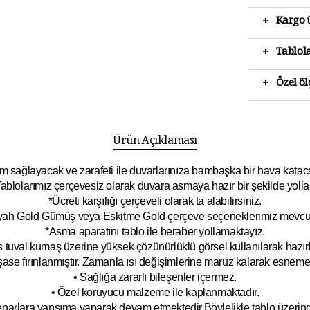
+
Kargo ü
+
Tablola
+
Özel ö
Ürün Açıklaması
 sağlayacak ve zarafeti ile duvarlarınıza bambaşka bir hava katacak 
ablolarımız çerçevesiz olarak duvara asmaya hazır bir şekilde yolla
*Ücreti karşılığı çerçeveli olarak ta alabilirsiniz.
yah Gold Gümüş veya Eskitme Gold çerçeve seçeneklerimiz mevcut
*Asma aparatını tablo ile beraber yollamaktayız.
 tuval kumaş üzerine yüksek çözünürlüklü görsel kullanılarak hazırl
şase fırınlanmıştır. Zamanla ısı değişimlerine maruz kalarak esnem
• Sağlığa zararlı bileşenler içermez.
• Özel koruyucu malzeme ile kaplanmak
tadır.
kenarlara yansıma yaparak devam etmektedir.Böyleli
kle tablo üzeri