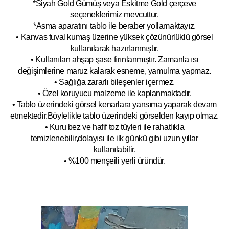
*Siyah Gold Gümüş veya Eskitme Gold çerçeve
seçeneklerimiz mevcuttur.
*Asma aparatını tablo ile beraber yollamaktayız.
• Kanvas tuval kumaş üzerine yüksek çözünürlüklü görsel
kullanılarak hazırlanmıştır.
• Kullanılan ahşap şase fırınlanmıştır. Zamanla ısı
değişimlerine maruz kalarak esneme, yamulm
a yapmaz.
• Sağlığa zararlı bileşenler içermez.
• Özel koruyucu malzeme ile kaplanmak
tadır.
• Tablo üzerindeki görsel kenarlara yansıma yaparak devam
etmektedir.Böyleli
kle tablo üzerindeki görselden kayıp olmaz.
• Kuru bez ve hafif toz tüyleri ile rahatlıkla
temizlenebilir,dolayısı ile ilk
g
ünkü gibi uzun yıllar
kullanılabilir.
• %100 menşeili yerli üründür.