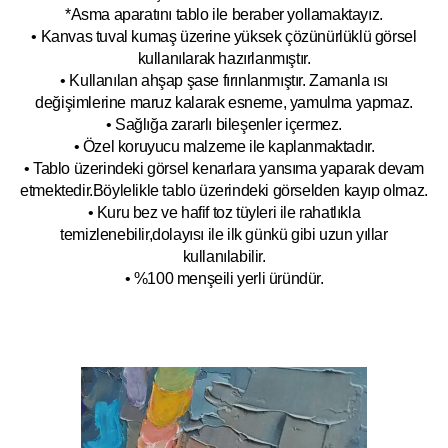
*Asma aparatını tablo ile beraber yollamaktayız.
• Kanvas tuval kumaş üzerine yüksek çözünürlüklü görsel
kullanılarak hazırlanmıştır.
• Kullanılan ahşap şase fırınlanmıştır. Zamanla ısı
değişimlerine maruz kalarak esneme, yamulm
a yapmaz.
• Sağlığa zararlı bileşenler içermez.
• Özel koruyucu malzeme ile kaplanmak
tadır.
• Tablo üzerindeki görsel kenarlara yansıma yaparak devam
etmektedir.Böyleli
kle tablo üzerindeki görselden kayıp olmaz.
• Kuru bez ve hafif toz tüyleri ile rahatlıkla
temizlenebilir,dolayısı ile ilk
g
ünkü gibi uzun yıllar
kullanılabilir.
• %100 menşeili yerli üründür.