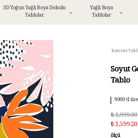
3D Yoğun Yağlı Boya Dokulu
Yağlı Boya
Tablolar
Tablolar
Kanvas Tabl
Soyut G
Tablo
9000 tl üz
₺ 1,999.00
₺ 1,599.20
ölçü