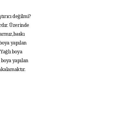
tırıcı değilmi?
rdır. Üzerinde
larmız,baskı
 boya yapılan
Yağlı boya
 boya yapılan
akalamaktır.