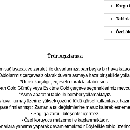
+
Kargo ü
+
Tablola
+
Özel ö
Ürün Açıklaması
 sağlayacak ve zarafeti ile duvarlarınıza bambaşka bir hava katacak 
ablolarımız çerçevesiz olarak duvara asmaya hazır bir şekilde yolla
*Ücreti karşılığı çerçeveli olarak ta alabilirsiniz.
yah Gold Gümüş veya Eskitme Gold çerçeve seçeneklerimiz mevcut
*Asma aparatını tablo ile beraber yollamaktayız.
 tuval kumaş üzerine yüksek çözünürlüklü görsel kullanılarak hazırl
şase fırınlanmıştır. Zamanla ısı değişimlerine maruz kalarak esnem
• Sağlığa zararlı bileşenler içermez.
• Özel koruyucu malzeme ile kaplanmak
tadır.
kenarlara yansıma yaparak devam etmektedir.Böyleli
kle tablo üzeri