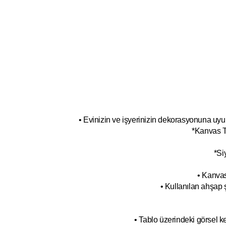
• Evinizin ve işyerinizin dekorasyonuna uyum
*Kanvas T
*Si
• Kanvas
• Kullanılan ahşap 
• Tablo üzerindeki görsel 