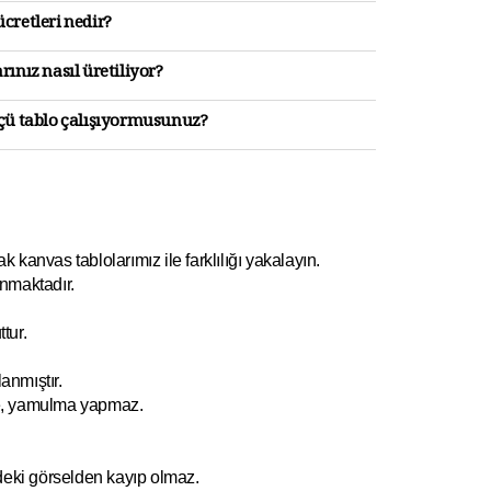
cretleri nedir?
rınız nasıl üretiliyor?
lçü tablo çalışıyormusunuz?
kanvas tablolarımız ile farklılığı yakalayın.
nmaktadır.
tur.
anmıştır.
e, yamulm
a yapmaz.
ndeki görselden kayıp olmaz.