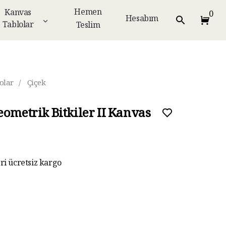
Hemen
Kanvas
0
Hesabım
Tablolar
Teslim
olar
/
Çiçek
eometrik Bitkiler II Kanvas
eri ücretsiz kargo