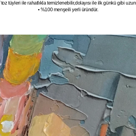
toz tüyleri ile rahatlıkla temizlenebilir,dolayısı ile ilk
g
ünkü gibi uzun y
• %100 menşeili yerli üründür.