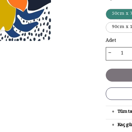
50cm x 
90cm x 
Adet
+
Tüm ta
+
Kaç gün