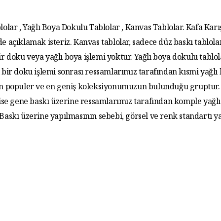
lolar , Yağlı Boya Dokulu Tablolar , Kanvas Tablolar. Kafa Karış
de açıklamak isteriz. Kanvas tablolar, sadece düz baskı tablola
r doku veya yağlı boya işlemi yoktur. Yağlı boya dokulu tablo
 bir doku işlemi sonrası ressamlarımız tarafından kısmi yağlı
 En populer ve en geniş koleksiyonumuzun bulunduğu gruptur. 
 ise gene baskı üzerine ressamlarımız tarafından komple yağlı
. Baskı üzerine yapılmasının sebebi, görsel ve renk standartı y